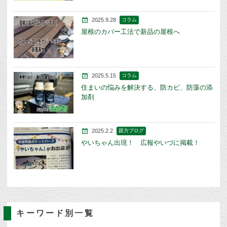
2025.9.28
コラム
屋根のカバー工法で新品の屋根へ
2025.5.15
コラム
住まいの悩みを解決する、防カビ、防藻の添
加剤
2025.2.2
親方ブログ
やいちゃん出現！ 広報やいづに掲載！
キーワード別一覧