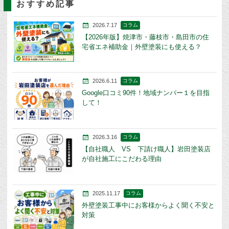
おすすめ記事
2026.7.17
コラム
【2026年版】焼津市・藤枝市・島田市の住
宅省エネ補助金｜外壁塗装にも使える？
2026.6.11
コラム
Google口コミ90件！地域ナンバー１を目指
して！
2026.3.16
コラム
【自社職人 VS 下請け職人】岩田塗装店
が自社施工にこだわる理由
2025.11.17
コラム
外壁塗装工事中にお客様からよく聞く不安と
対策