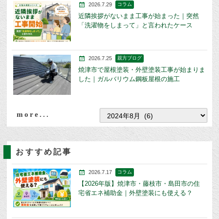
2026.7.29
コラム
近隣挨拶がないまま工事が始まった｜突然
「洗濯物をしまって」と言われたケース
2026.7.25
親方ブログ
焼津市で屋根塗装・外壁塗装工事が始まりま
した｜ガルバリウム鋼板屋根の施工
more...
おすすめ記事
2026.7.17
コラム
【2026年版】焼津市・藤枝市・島田市の住
宅省エネ補助金｜外壁塗装にも使える？