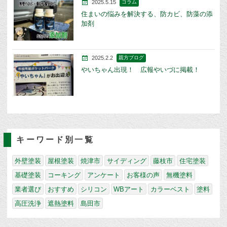
2025.5.15
コラム
住まいの悩みを解決する、防カビ、防藻の添
加剤
2025.2.2
親方ブログ
やいちゃん出現！ 広報やいづに掲載！
キーワード別一覧
外壁塗装
屋根塗装
焼津市
サイディング
藤枝市
住宅塗装
基礎塗装
コーキング
アンケート
お客様の声
無機塗料
業者選び
おすすめ
シリコン
WBアート
カラーベスト
塗料
高圧洗浄
遮熱塗料
島田市