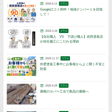
2026.6.11
コラム
Google口コミ90件！地域ナンバー１を目指
して！
2026.3.16
コラム
【自社職人 VS 下請け職人】岩田塗装店
が自社施工にこだわる理由
2025.11.17
コラム
外壁塗装工事中にお客様からよく聞く不安と
対策
2025.9.28
コラム
屋根のカバー工法で新品の屋根へ