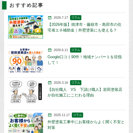
おすすめ記事
2026.7.17
コラム
【2026年版】焼津市・藤枝市・島田市の住
宅省エネ補助金｜外壁塗装にも使える？
2026.6.11
コラム
Google口コミ90件！地域ナンバー１を目指
して！
2026.3.16
コラム
【自社職人 VS 下請け職人】岩田塗装店
が自社施工にこだわる理由
2025.11.17
コラム
外壁塗装工事中にお客様からよく聞く不安と
対策