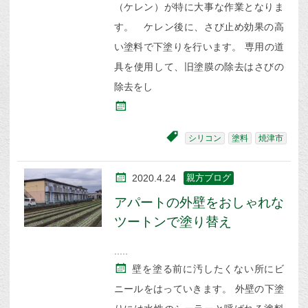
（ケレン）が特に大事な作業となりま
す。 ケレン後に、さび止め効果の高
い塗料で下塗りを行います。 専用の道
具を使用して、旧塗膜の除去はさびの
除去をし
シリコン
塗料
焼津市
2020.4.24
親方ブログ
アパートの外壁をおしゃれな
ツートンで塗り替え
壁を塗る前に汚したくない所にビ
ニールをはっていきます。 外壁の下塗