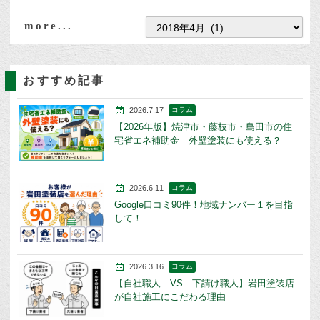
more...
おすすめ記事
2026.7.17
コラム
【2026年版】焼津市・藤枝市・島田市の住
宅省エネ補助金｜外壁塗装にも使える？
2026.6.11
コラム
Google口コミ90件！地域ナンバー１を目指
して！
2026.3.16
コラム
【自社職人 VS 下請け職人】岩田塗装店
が自社施工にこだわる理由