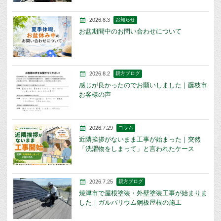
2026.8.3
お知らせ
お盆期間中のお問い合わせについて
2026.8.2
親方ブログ
感じが良かったのでお願いしました｜藤枝市
お客様の声
2026.7.29
コラム
近隣挨拶がないまま工事が始まった｜突然
「洗濯物をしまって」と言われたケース
2026.7.25
親方ブログ
焼津市で屋根塗装・外壁塗装工事が始まりま
した｜ガルバリウム鋼板屋根の施工