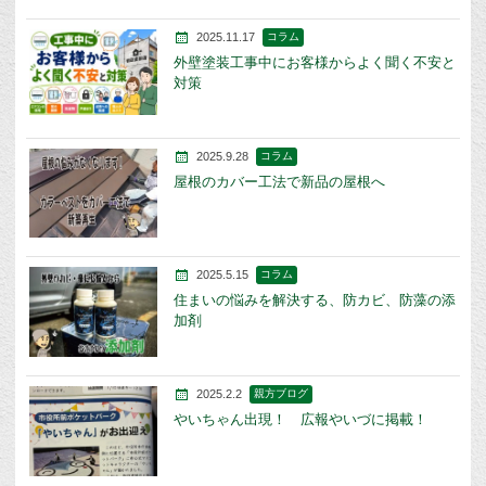
2025.11.17
コラム
外壁塗装工事中にお客様からよく聞く不安と
対策
2025.9.28
コラム
屋根のカバー工法で新品の屋根へ
2025.5.15
コラム
住まいの悩みを解決する、防カビ、防藻の添
加剤
2025.2.2
親方ブログ
やいちゃん出現！ 広報やいづに掲載！