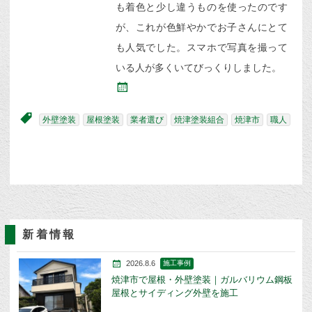
も着色と少し違うものを使ったのです
が、これが色鮮やかでお子さんにとて
も人気でした。スマホで写真を撮って
いる人が多くいてびっくりしました。
外壁塗装
屋根塗装
業者選び
焼津塗装組合
焼津市
職人
新着情報
2026.8.6
施工事例
焼津市で屋根・外壁塗装｜ガルバリウム鋼板
屋根とサイディング外壁を施工