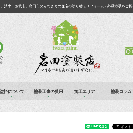
市、清水、藤枝市、島田市のみなさまの
住宅の塗り替えリフォーム・外壁塗装をご提
Eで
談
塗料について
塗装工事の費用
施工エリア
塗装コラム