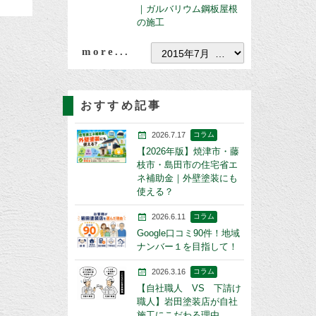
｜ガルバリウム鋼板屋根
の施工
more...
おすすめ記事
2026.7.17
コラム
【2026年版】焼津市・藤
枝市・島田市の住宅省エ
ネ補助金｜外壁塗装にも
使える？
2026.6.11
コラム
Google口コミ90件！地域
ナンバー１を目指して！
2026.3.16
コラム
【自社職人 VS 下請け
職人】岩田塗装店が自社
施工にこだわる理由