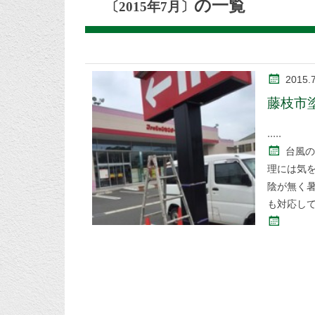
の一覧
〔2015年7月〕
2015.
藤枝市
台風の
理には気を
陰が無く
も対応し