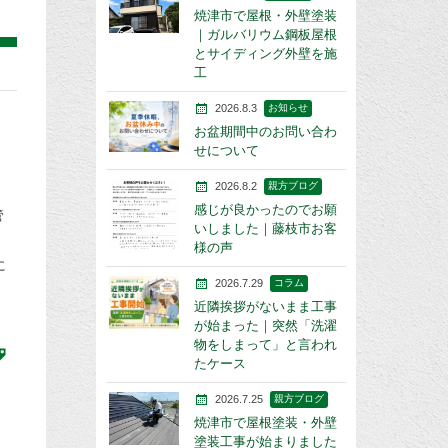
焼津市で屋根・外壁塗装
｜ガルバリウム鋼板屋根
とサイディング外壁を施
工
2026.8.3
お知らせ
お盆期間中のお問い合わ
せについて
2026.8.2
親方ブログ
感じが良かったのでお願
管
いしました｜藤枝市お客
様の声
に
2026.7.29
コラム
近隣挨拶がないまま工事
が始まった｜突然「洗濯
物をしまって」と言われ
たケース
2026.7.25
親方ブログ
焼津市で屋根塗装・外壁
塗装工事が始まりました