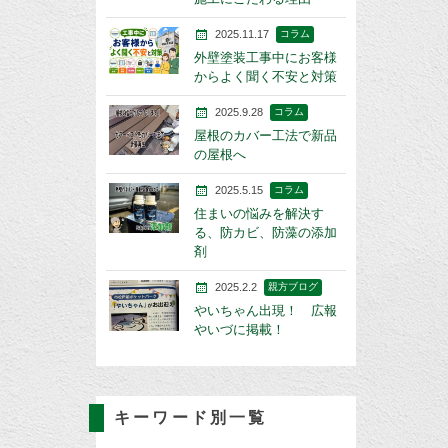
2025.11.17
コラム
外壁塗装工事中にお客様
からよく聞く不安と対策
2025.9.28
コラム
屋根のカバー工法で新品
の屋根へ
2025.5.15
コラム
住まいの悩みを解決す
る、防カビ、防藻の添加
剤
2025.2.2
親方ブログ
やいちゃん出現！ 広報
やいづに掲載！
キーワード別一覧