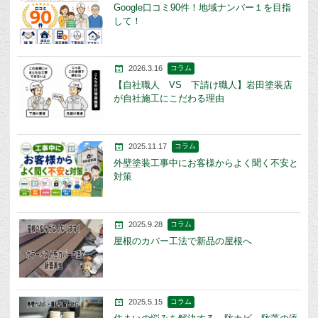
Google口コミ90件！地域ナンバー１を目指
して！
2026.3.16
コラム
【自社職人 VS 下請け職人】岩田塗装店
が自社施工にこだわる理由
2025.11.17
コラム
外壁塗装工事中にお客様からよく聞く不安と
対策
2025.9.28
コラム
屋根のカバー工法で新品の屋根へ
2025.5.15
コラム