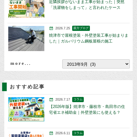
近隣挨拶がないまま工事が始まった｜突然
「洗濯物をしまって」と言われたケース
2026.7.25
親方ブログ
焼津市で屋根塗装・外壁塗装工事が始まりま
した｜ガルバリウム鋼板屋根の施工
more...
おすすめ記事
2026.7.17
コラム
【2026年版】焼津市・藤枝市・島田市の住
宅省エネ補助金｜外壁塗装にも使える？
2026.6.11
コラム