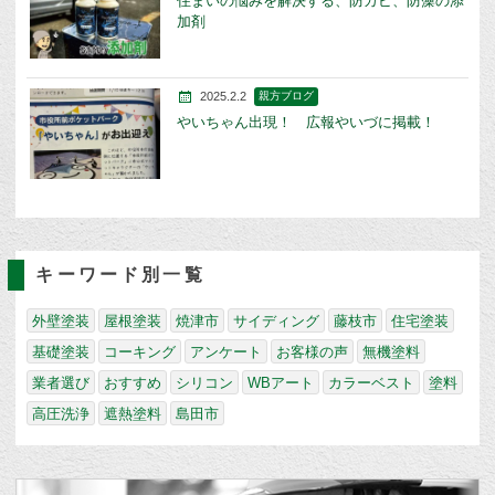
住まいの悩みを解決する、防カビ、防藻の添
加剤
2025.2.2
親方ブログ
やいちゃん出現！ 広報やいづに掲載！
キーワード別一覧
外壁塗装
屋根塗装
焼津市
サイディング
藤枝市
住宅塗装
基礎塗装
コーキング
アンケート
お客様の声
無機塗料
業者選び
おすすめ
シリコン
WBアート
カラーベスト
塗料
高圧洗浄
遮熱塗料
島田市