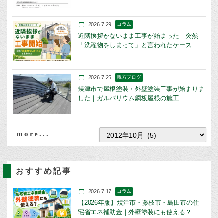
2026.7.29
コラム
近隣挨拶がないまま工事が始まった｜突然
「洗濯物をしまって」と言われたケース
2026.7.25
親方ブログ
焼津市で屋根塗装・外壁塗装工事が始まりま
した｜ガルバリウム鋼板屋根の施工
more...
おすすめ記事
2026.7.17
コラム
【2026年版】焼津市・藤枝市・島田市の住
宅省エネ補助金｜外壁塗装にも使える？