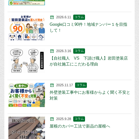
2026.6.11
コラム
Google口コミ90件！地域ナンバー１を目指
して！
2026.3.16
コラム
【自社職人 VS 下請け職人】岩田塗装店
が自社施工にこだわる理由
2025.11.17
コラム
外壁塗装工事中にお客様からよく聞く不安と
対策
2025.9.28
コラム
屋根のカバー工法で新品の屋根へ