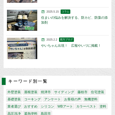
2025.5.15
コラム
住まいの悩みを解決する、防カビ、防藻の添
加剤
2025.2.2
親方ブログ
やいちゃん出現！ 広報やいづに掲載！
キーワード別一覧
外壁塗装
屋根塗装
焼津市
サイディング
藤枝市
住宅塗装
基礎塗装
コーキング
アンケート
お客様の声
無機塗料
業者選び
おすすめ
シリコン
WBアート
カラーベスト
塗料
高圧洗浄
遮熱塗料
島田市