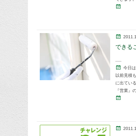
2011.
できる
今日は
以前見積も
に出てい
『営業』
2011.