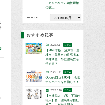
｜ガルバリウム鋼板屋根
の施工
more...
あ
新
おすすめ記事
2026.7.17
コラム
【2026年版】焼津市・藤
枝市・島田市の住宅省エ
ネ補助金｜外壁塗装にも
使える？
2026.6.11
コラム
Google口コミ90件！地域
ナンバー１を目指して！
2026.3.16
コラム
【自社職人 VS 下請け
が
職人】岩田塗装店が自社
施工にこだわる理由