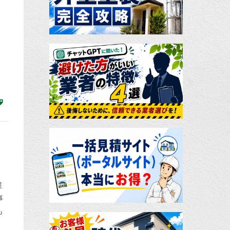
屋
事
も