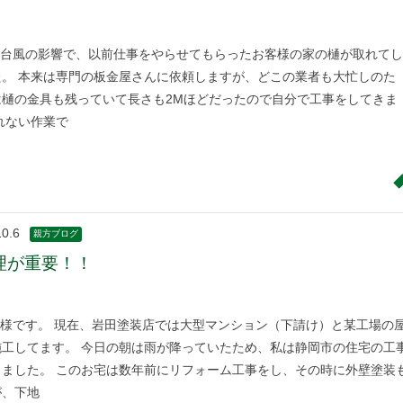
台風の影響で、以前仕事をやらせてもらったお客様の家の樋が取れてし
た。 本来は専門の板金屋さんに依頼しますが、どこの業者も大忙しのた
は樋の金具も残っていて長さも2Mほどだったので自分で工事をしてきま
れない作業で
10.6
親方ブログ
理が重要！！
様です。 現在、岩田塗装店では大型マンション（下請け）と某工場の
施工してます。 今日の朝は雨が降っていたため、私は静岡市の住宅の工
きました。 このお宅は数年前にリフォーム工事をし、その時に外壁塗装
が、下地