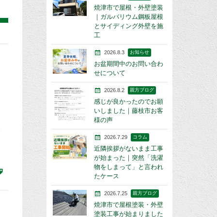
焼津市で屋根・外壁塗装
｜ガルバリウム鋼板屋根
とサイディング外壁を施
工
2026.8.3
お知らせ
お盆期間中のお問い合わ
せについて
2026.8.2
親方ブログ
感じが良かったのでお願
いしました｜藤枝市お客
、
様の声
る
2026.7.29
コラム
近隣挨拶がないまま工事
が始まった｜突然「洗濯
物をしまって」と言われ
たケース
2026.7.25
親方ブログ
焼津市で屋根塗装・外壁
塗装工事が始まりました