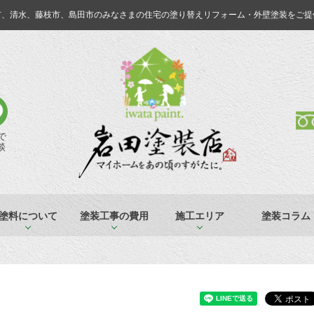
市、清水、藤枝市、島田市のみなさまの
住宅の塗り替えリフォーム・外壁塗装をご提
Eで
談
塗料について
塗装工事の費用
施工エリア
塗装コラム