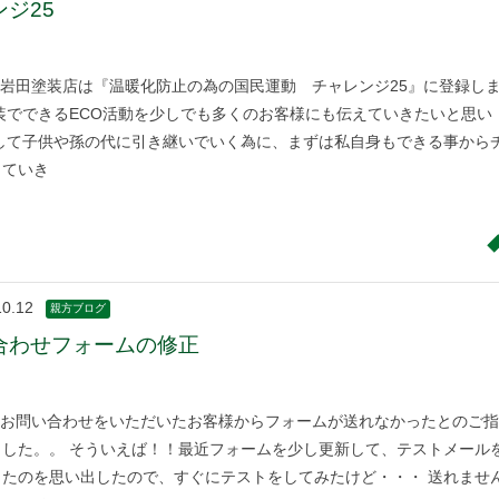
ジ25
岩田塗装店は『温暖化防止の為の国民運動 チャレンジ25』に登録し
装でできるECO活動を少しでも多くのお客様にも伝えていきたいと思い
そして子供や孫の代に引き継いでいく為に、まずは私自身もできる事から
していき
10.12
親方ブログ
合わせフォームの修正
お問い合わせをいただいたお客様からフォームが送れなかったとのご指
ました。。 そういえば！！最近フォームを少し更新して、テストメール
ったのを思い出したので、すぐにテストをしてみたけど・・・ 送れませ