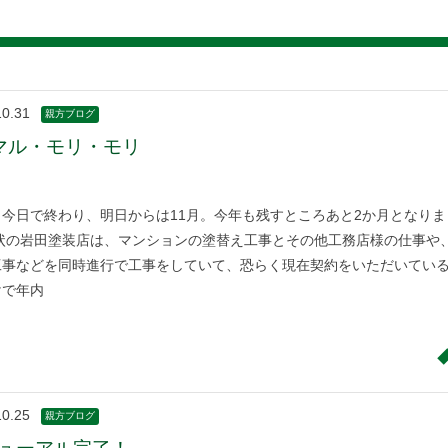
10.31
親方ブログ
マル・モリ・モリ
も今日で終わり、明日からは11月。今年も残すところあと2か月となりま
現状の岩田塗装店は、マンションの塗替え工事とその他工務店様の仕事や
工事などを同時進行で工事をしていて、恐らく現在契約をいただいてい
けで年内
10.25
親方ブログ