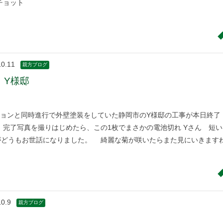
チョット
10.11
親方ブログ
 Y様邸
ョンと同時進行で外壁塗装をしていた静岡市のY様邸の工事が本日終了
 完了写真を撮りはじめたら、この1枚でまさかの電池切れ Yさん 短い
がどうもお世話になりました。 綺麗な菊が咲いたらまた見にいきます
10.9
親方ブログ