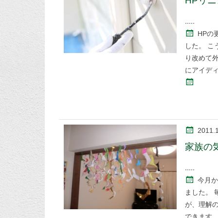
HPリ
HPの
した。 
り改めて
にアイデ
2011.
家族の
今月か
ました。 
が、理解
できます。