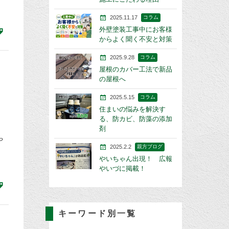
2025.11.17
コラム
外壁塗装工事中にお客様
からよく聞く不安と対策
2025.9.28
コラム
屋根のカバー工法で新品
の屋根へ
2025.5.15
コラム
住まいの悩みを解決す
る、防カビ、防藻の添加
剤
や
2025.2.2
親方ブログ
やいちゃん出現！ 広報
やいづに掲載！
キーワード別一覧