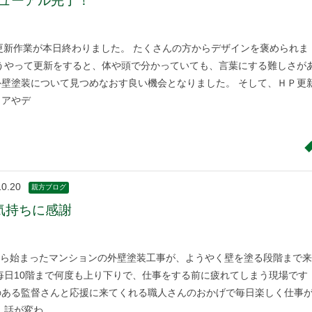
ニューアル完了！
更新作業が本日終わりました。 たくさんの方からデザインを褒められま
こうやって更新をすると、体や頭で分かっていても、言葉にする難しさが
外壁塗装について見つめなおす良い機会となりました。 そして、ＨＰ更
ィアやデ
10.20
親方ブログ
気持ちに感謝
ら始まったマンションの外壁塗装工事が、ようやく壁を塗る段階まで来
毎日10階まで何度も上り下りで、仕事をする前に疲れてしまう現場です
のある監督さんと応援に来てくれる職人さんのおかげで毎日楽しく仕事
 話が変わ