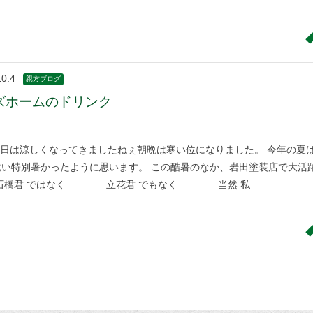
10.4
親方ブログ
ズホームのドリンク
日は涼しくなってきましたねぇ朝晩は寒い位になりました。 今年の夏
違い特別暑かったように思います。 この酷暑のなか、岩田塗装店で大活
は 石橋君 ではなく 立花君 でもなく 当然 私