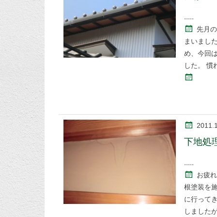
先月の
まいまし
め、今回
した。 慣
2011.
下地処
お疲れ
根塗装を
に行って
しました