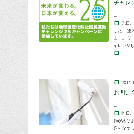
チャレン
先日、
した。 塗
ます。 
ャレンジ
2011.
お問い
昨日、
摘があり
送らなか