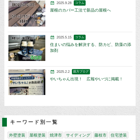
2025.9.28
コラム
屋根のカバー工法で新品の屋根へ
2025.5.15
コラム
住まいの悩みを解決する、防カビ、防藻の添
加剤
2025.2.2
親方ブログ
やいちゃん出現！ 広報やいづに掲載！
キーワード別一覧
外壁塗装
屋根塗装
焼津市
サイディング
藤枝市
住宅塗装