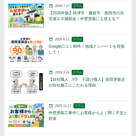
2026.7.17
コラム
【2026年版】焼津市・藤枝市・島田市の住
宅省エネ補助金｜外壁塗装にも使える？
2026.6.11
コラム
Google口コミ90件！地域ナンバー１を目指
して！
2026.3.16
コラム
【自社職人 VS 下請け職人】岩田塗装店
が自社施工にこだわる理由
2025.11.17
コラム
外壁塗装工事中にお客様からよく聞く不安と
対策