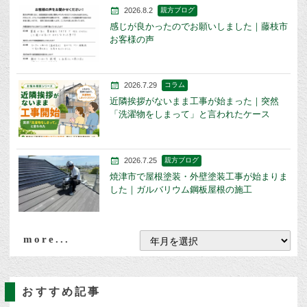
2026.8.2
親方ブログ
感じが良かったのでお願いしました｜藤枝市
お客様の声
2026.7.29
コラム
近隣挨拶がないまま工事が始まった｜突然
「洗濯物をしまって」と言われたケース
2026.7.25
親方ブログ
焼津市で屋根塗装・外壁塗装工事が始まりま
した｜ガルバリウム鋼板屋根の施工
more...
おすすめ記事