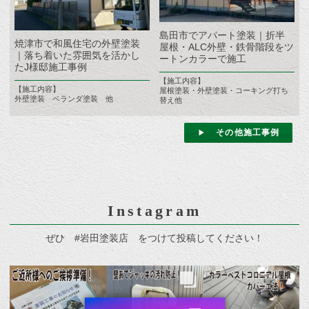
島田市でアパート塗装｜折半
焼津市で和風住宅の外壁塗装
屋根・ALC外壁・鉄骨階段をツ
｜落ち着いた雰囲気を活かし
ートンカラーで施工
たJ様邸施工事例
【施工内容】
【施工内容】
屋根塗装・外壁塗装・コーキング打ち
外壁塗装 ベランダ塗装 他
替え他
その他施工事例
Instagram
ぜひ #岩田塗装店 をつけて投稿してください！