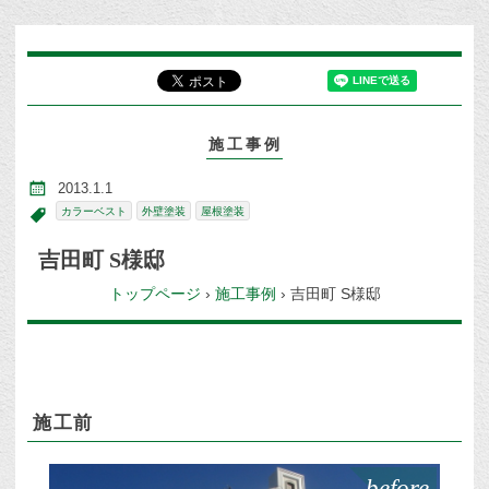
施工事例
2013.1.1
カラーベスト
外壁塗装
屋根塗装
吉田町 S様邸
トップページ
›
施工事例
›
吉田町 S様邸
施工前
before