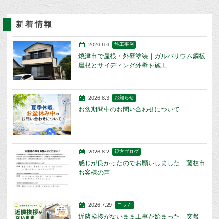
新着情報
2026.8.6
施工事例
焼津市で屋根・外壁塗装｜ガルバリウム鋼板
屋根とサイディング外壁を施工
2026.8.3
お知らせ
お盆期間中のお問い合わせについて
2026.8.2
親方ブログ
感じが良かったのでお願いしました｜藤枝市
お客様の声
2026.7.29
コラム
近隣挨拶がないまま工事が始まった｜突然