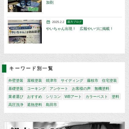
加剤
2025.2.2
親方ブログ
やいちゃん出現！ 広報やいづに掲載！
キーワード別一覧
外壁塗装
屋根塗装
焼津市
サイディング
藤枝市
住宅塗装
基礎塗装
コーキング
アンケート
お客様の声
無機塗料
業者選び
おすすめ
シリコン
WBアート
カラーベスト
塗料
高圧洗浄
遮熱塗料
島田市