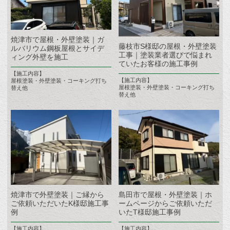
焼津市で屋根・外壁塗装｜ガ
藤枝市S様邸の屋根・外壁塗装
ルバリウム鋼板屋根とサイデ
工事｜塗装業者選びで悩まれ
ィング外壁を施工
ていたお客様の施工事例
【施工内容】
【施工内容】
屋根塗装・外壁塗装・コーキング打ち
屋根塗装・外壁塗装・コーキング打ち
替え他
替え他
焼津市で外壁塗装｜ご縁から
島田市で屋根・外壁塗装｜ホ
ご依頼いただいたK様邸施工事
ームページからご依頼いただ
例
いたT様邸施工事例
【施工内容】
【施工内容】