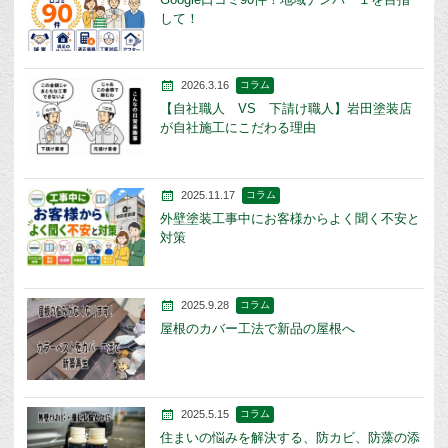
して！
2026.3.16
コラム
【自社職人 VS 下請け職人】岩田塗装店
が自社施工にこだわる理由
2025.11.17
コラム
外壁塗装工事中にお客様からよく聞く不安と
対策
2025.9.28
コラム
屋根のカバー工法で新品の屋根へ
2025.5.15
コラム
住まいの悩みを解決する、防カビ、防藻の添