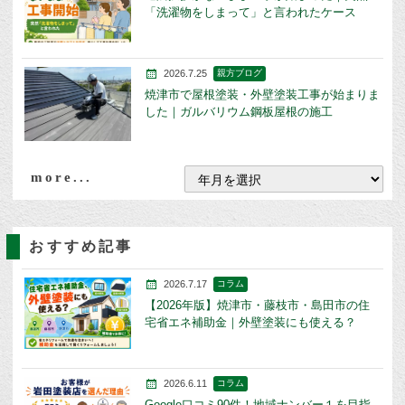
「洗濯物をしまって」と言われたケース
2026.7.25
親方ブログ
焼津市で屋根塗装・外壁塗装工事が始まりま
した｜ガルバリウム鋼板屋根の施工
more...
おすすめ記事
2026.7.17
コラム
【2026年版】焼津市・藤枝市・島田市の住
宅省エネ補助金｜外壁塗装にも使える？
2026.6.11
コラム
Google口コミ90件！地域ナンバー１を目指