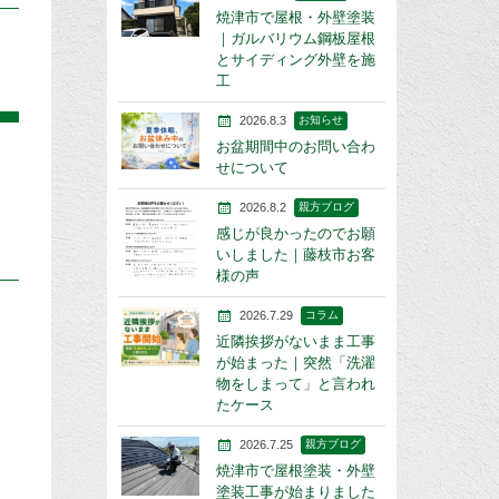
焼津市で屋根・外壁塗装
｜ガルバリウム鋼板屋根
とサイディング外壁を施
工
2026.8.3
お知らせ
お盆期間中のお問い合わ
せについて
2026.8.2
親方ブログ
感じが良かったのでお願
いしました｜藤枝市お客
様の声
2026.7.29
コラム
近隣挨拶がないまま工事
が始まった｜突然「洗濯
物をしまって」と言われ
たケース
2026.7.25
親方ブログ
焼津市で屋根塗装・外壁
塗装工事が始まりました