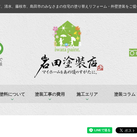
市、清水、藤枝市、島田市のみなさまの
住宅の塗り替えリフォーム・外壁塗装をご提
Eで
談
塗料について
塗装工事の費用
施工エリア
塗装コラム