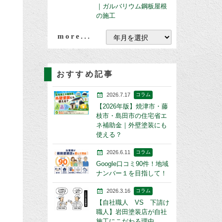
｜ガルバリウム鋼板屋根
の施工
more...
おすすめ記事
2026.7.17
コラム
【2026年版】焼津市・藤
枝市・島田市の住宅省エ
ネ補助金｜外壁塗装にも
使える？
2026.6.11
コラム
Google口コミ90件！地域
ナンバー１を目指して！
2026.3.16
コラム
【自社職人 VS 下請け
職人】岩田塗装店が自社
施工にこだわる理由