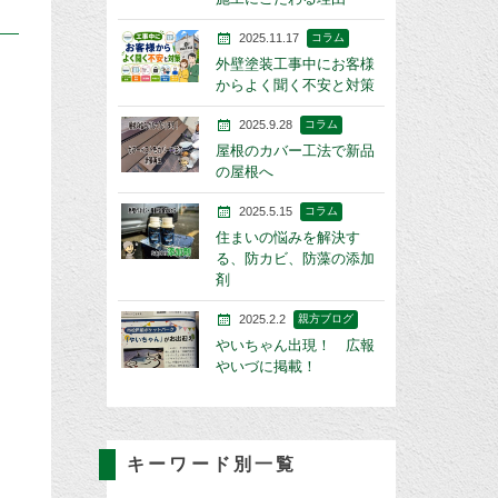
2025.11.17
コラム
外壁塗装工事中にお客様
からよく聞く不安と対策
2025.9.28
コラム
屋根のカバー工法で新品
の屋根へ
2025.5.15
コラム
住まいの悩みを解決す
る、防カビ、防藻の添加
剤
2025.2.2
親方ブログ
やいちゃん出現！ 広報
やいづに掲載！
キーワード別一覧