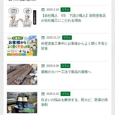
2026.3.16
コラム
【自社職人 VS 下請け職人】岩田塗装店
が自社施工にこだわる理由
2025.11.17
コラム
外壁塗装工事中にお客様からよく聞く不安と
対策
2025.9.28
コラム
屋根のカバー工法で新品の屋根へ
2025.5.15
コラム
住まいの悩みを解決する、防カビ、防藻の添
加剤