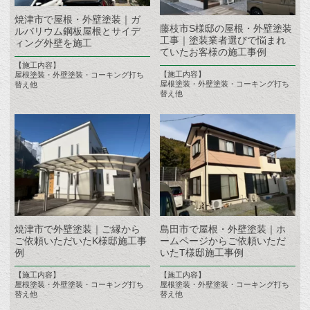
焼津市で屋根・外壁塗装｜ガ
藤枝市S様邸の屋根・外壁塗装
ルバリウム鋼板屋根とサイデ
工事｜塗装業者選びで悩まれ
ィング外壁を施工
ていたお客様の施工事例
【施工内容】
【施工内容】
屋根塗装・外壁塗装・コーキング打ち
屋根塗装・外壁塗装・コーキング打ち
替え他
替え他
焼津市で外壁塗装｜ご縁から
島田市で屋根・外壁塗装｜ホ
ご依頼いただいたK様邸施工事
ームページからご依頼いただ
例
いたT様邸施工事例
【施工内容】
【施工内容】
屋根塗装・外壁塗装・コーキング打ち
屋根塗装・外壁塗装・コーキング打ち
替え他
替え他