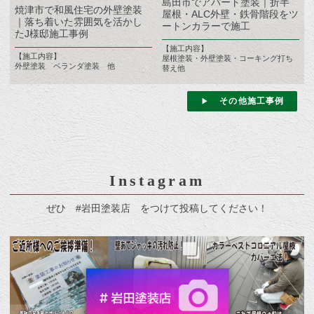
島田市でアパート塗装｜折半
焼津市で和風住宅の外壁塗装
屋根・ALC外壁・鉄骨階段をツ
｜落ち着いた雰囲気を活かし
ートンカラーで施工
たJ様邸施工事例
【施工内容】
【施工内容】
屋根塗装・外壁塗装・コーキング打ち
外壁塗装 ベランダ塗装 他
替え他
その他施工事例
Instagram
ぜひ #岩田塗装店 をつけて投稿してください！