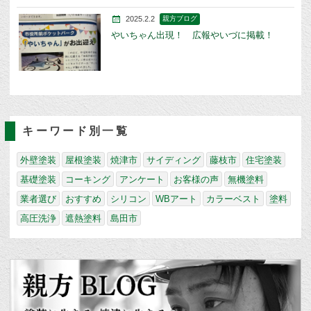
2025.2.2
親方ブログ
やいちゃん出現！ 広報やいづに掲載！
キーワード別一覧
外壁塗装
屋根塗装
焼津市
サイディング
藤枝市
住宅塗装
基礎塗装
コーキング
アンケート
お客様の声
無機塗料
業者選び
おすすめ
シリコン
WBアート
カラーベスト
塗料
高圧洗浄
遮熱塗料
島田市