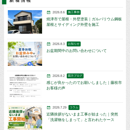
新着情報
2026.8.6
施工事例
焼津市で屋根・外壁塗装｜ガルバリウム鋼板
屋根とサイディング外壁を施工
2026.8.3
お知らせ
お盆期間中のお問い合わせについて
2026.8.2
親方ブログ
感じが良かったのでお願いしました｜藤枝市
お客様の声
2026.7.29
コラム
近隣挨拶がないまま工事が始まった｜突然
「洗濯物をしまって」と言われたケース