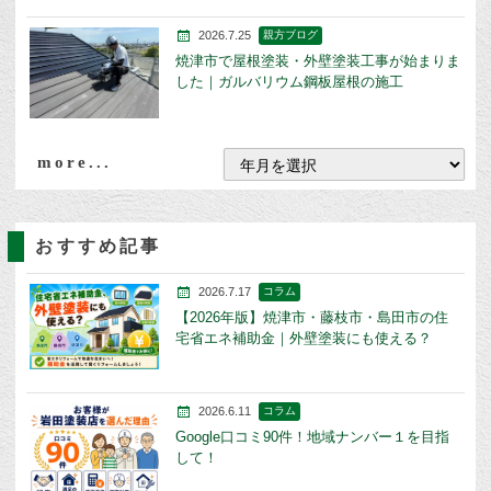
2026.7.25
親方ブログ
焼津市で屋根塗装・外壁塗装工事が始まりま
した｜ガルバリウム鋼板屋根の施工
more...
おすすめ記事
2026.7.17
コラム
【2026年版】焼津市・藤枝市・島田市の住
宅省エネ補助金｜外壁塗装にも使える？
2026.6.11
コラム
Google口コミ90件！地域ナンバー１を目指
して！