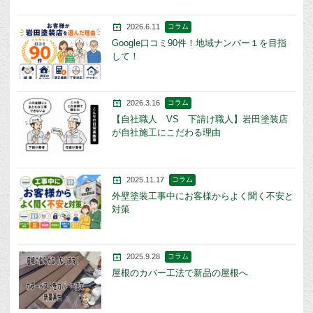
2026.6.11
コラム
Google口コミ90件！地域ナンバー１を目指
して！
2026.3.16
コラム
【自社職人 VS 下請け職人】岩田塗装店
が自社施工にこだわる理由
2025.11.17
コラム
外壁塗装工事中にお客様からよく聞く不安と
対策
2025.9.28
コラム
屋根のカバー工法で新品の屋根へ