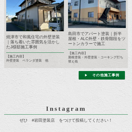
島田市でアパート塗装｜折半
焼津市で和風住宅の外壁塗装
屋根・ALC外壁・鉄骨階段をツ
｜落ち着いた雰囲気を活かし
ートンカラーで施工
たJ様邸施工事例
【施工内容】
【施工内容】
屋根塗装・外壁塗装・コーキング打ち
外壁塗装 ベランダ塗装 他
替え他
その他施工事例
Instagram
ぜひ #岩田塗装店 をつけて投稿してください！