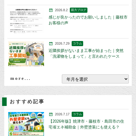
2026.8.2
親方ブログ
感じが良かったのでお願いしました｜藤枝市
お客様の声
2026.7.29
コラム
近隣挨拶がないまま工事が始まった｜突然
「洗濯物をしまって」と言われたケース
more...
おすすめ記事
2026.7.17
コラム
【2026年版】焼津市・藤枝市・島田市の住
宅省エネ補助金｜外壁塗装にも使える？