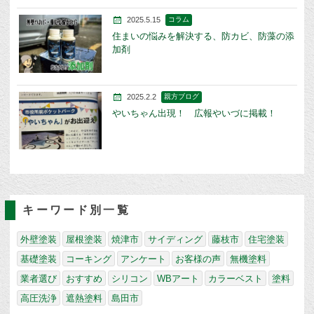
2025.5.15
コラム
住まいの悩みを解決する、防カビ、防藻の添
加剤
2025.2.2
親方ブログ
やいちゃん出現！ 広報やいづに掲載！
キーワード別一覧
外壁塗装
屋根塗装
焼津市
サイディング
藤枝市
住宅塗装
基礎塗装
コーキング
アンケート
お客様の声
無機塗料
業者選び
おすすめ
シリコン
WBアート
カラーベスト
塗料
高圧洗浄
遮熱塗料
島田市