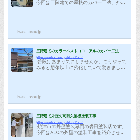
今回は三階建ての屋根のカバー工法、外壁
の無機塗装での塗り替え工事の紹介をさせ
ていただきます。どのように生まれ変わる
か楽しみですね(^^)こちらのカラーベスト
もかなり脆弱なタイプの為、塗装ではなく
iwata-tosou.jp
カバー工法での施工をさせていただきまし
た。詳しくは↑のリンクをご覧ください。
アスベストの法規制の関係で、2006年以降
に建ったお家のカラーベストコロニアルは
三階建てのカラーベストコロニアルのカバー工法
塗装回数が限られており、場合によっては
https://iwata-tosou.jp/blog/11750
普段はあまり気にしませんが、こうやって
塗装をしないほうが良いものもあるため特
みると想像以上に劣化していて驚きまし
に注意が必要です。外壁はALCという素材
た (^^; カラーベストコロニアルの屋根は
の上...
アスベストの法規制の関係で、2006年以降
のものは塗装回数が限られており、場合に
よっては塗装をしないほうが良いものもあ
iwata-tosou.jp
るため特に注意が必要です。今でも塗装で
大丈夫と言って、塗装をしている会社もあ
ると聞きますが、後々問題が起きる可能性
が高くなっています。 洗浄をして表面のコ
三階建て外壁の高耐久無機塗装工事
ケを落としたら、専用のボンドを使用して
https://iwata-tosou.jp/blog/11760
焼津市の外壁塗装専門の岩田塗装店です。
一枚一枚板金を貼っていきます。 この板
今回はALCの外壁の塗装工事を紹介させて
金は耐久性が高く、しっか...
いただきます。一般的にALCの塗装は以下