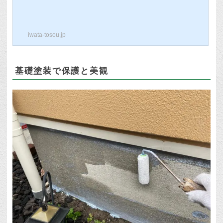
のような手順で行います。 高圧洗浄で表面
の汚れを除去 下塗り塗料を塗装 中塗り、
上塗り塗装 （今回は高耐久無機塗料を使
iwata-tosou.jp
用）上から下塗り塗装、上塗り塗装1回
目、上塗り塗装2回目となっています。下
塗り塗料は会社によって使用する塗料が違
いますが、岩田塗装店では下塗り塗料も妥
基礎塗装で保護と美観
協はせず、耐久性が高いものを使用してい
ます。とてもきれいになって嬉しいです！
無機塗料なので耐久性も期待できます...