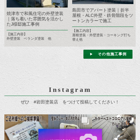
島田市でアパート塗装｜折半
焼津市で和風住宅の外壁塗装
屋根・ALC外壁・鉄骨階段をツ
｜落ち着いた雰囲気を活かし
ートンカラーで施工
たJ様邸施工事例
【施工内容】
【施工内容】
屋根塗装・外壁塗装・コーキング打ち
外壁塗装 ベランダ塗装 他
替え他
その他施工事例
Instagram
ぜひ #岩田塗装店 をつけて投稿してください！