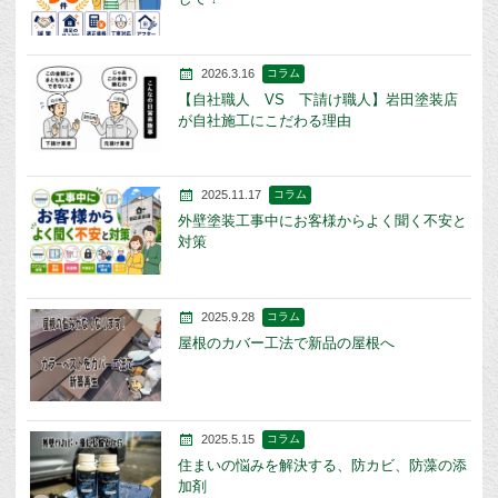
2026.3.16
コラム
【自社職人 VS 下請け職人】岩田塗装店
が自社施工にこだわる理由
2025.11.17
コラム
外壁塗装工事中にお客様からよく聞く不安と
対策
2025.9.28
コラム
屋根のカバー工法で新品の屋根へ
2025.5.15
コラム
住まいの悩みを解決する、防カビ、防藻の添
加剤