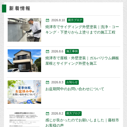
新着情報
2026.8.10
親方ブログ
焼津市でサイディング外壁塗装｜洗浄・コー
キング・下塗りから上塗りまでの施工工程
2026.8.6
施工事例
焼津市で屋根・外壁塗装｜ガルバリウム鋼板
屋根とサイディング外壁を施工
2026.8.3
お知らせ
お盆期間中のお問い合わせについて
2026.8.2
親方ブログ
感じが良かったのでお願いしました｜藤枝市
お客様の声