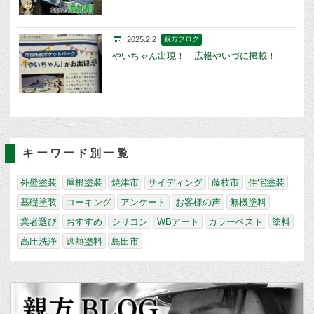
2025.2.2
親方ブログ
やいちゃん出現！ 広報やいづに掲載！
キーワード別一覧
外壁塗装
屋根塗装
焼津市
サイディング
藤枝市
住宅塗装
基礎塗装
コーキング
アンケート
お客様の声
無機塗料
業者選び
おすすめ
シリコン
WBアート
カラーベスト
塗料
高圧洗浄
遮熱塗料
島田市