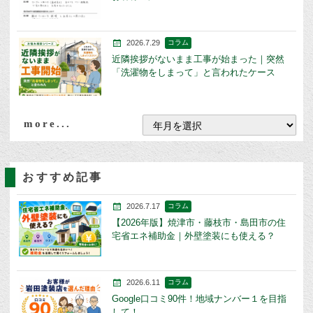
2026.7.29
コラム
近隣挨拶がないまま工事が始まった｜突然
「洗濯物をしまって」と言われたケース
more...
おすすめ記事
2026.7.17
コラム
【2026年版】焼津市・藤枝市・島田市の住
宅省エネ補助金｜外壁塗装にも使える？
2026.6.11
コラム
Google口コミ90件！地域ナンバー１を目指
して！