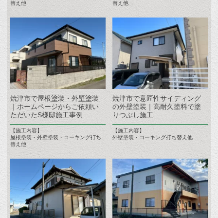
替え他
替え他
焼津市で屋根塗装・外壁塗装
焼津市で意匠性サイディング
｜ホームページからご依頼い
の外壁塗装｜高耐久塗料で塗
ただいたS様邸施工事例
りつぶし施工
【施工内容】
【施工内容】
屋根塗装・外壁塗装・コーキング打ち
外壁塗装・コーキング打ち替え他
替え他