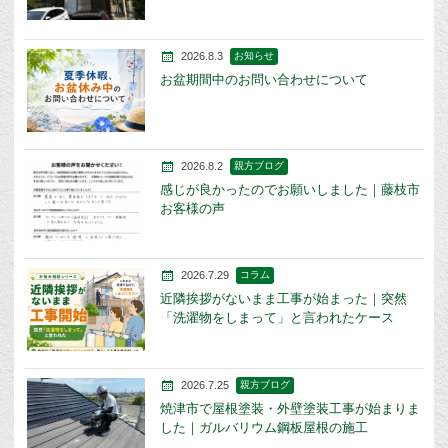
2026.8.3
お知らせ
お盆期間中のお問い合わせについて
2026.8.2
親方ブログ
感じが良かったのでお願いしました｜藤枝市
お客様の声
2026.7.29
コラム
近隣挨拶がないまま工事が始まった｜突然
「洗濯物をしまって」と言われたケース
2026.7.25
親方ブログ
焼津市で屋根塗装・外壁塗装工事が始まりま
した｜ガルバリウム鋼板屋根の施工