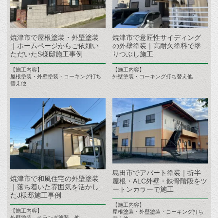
焼津市で屋根塗装・外壁塗装
焼津市で意匠性サイディング
｜ホームページからご依頼い
の外壁塗装｜高耐久塗料で塗
ただいたS様邸施工事例
りつぶし施工
【施工内容】
【施工内容】
屋根塗装・外壁塗装・コーキング打ち
外壁塗装・コーキング打ち替え他
替え他
島田市でアパート塗装｜折半
焼津市で和風住宅の外壁塗装
屋根・ALC外壁・鉄骨階段をツ
｜落ち着いた雰囲気を活かし
ートンカラーで施工
たJ様邸施工事例
【施工内容】
【施工内容】
屋根塗装・外壁塗装・コーキング打ち
外壁塗装 ベランダ塗装 他