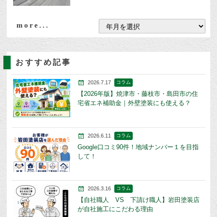
more...
おすすめ記事
2026.7.17
コラム
【2026年版】焼津市・藤枝市・島田市の住
宅省エネ補助金｜外壁塗装にも使える？
2026.6.11
コラム
Google口コミ90件！地域ナンバー１を目指
して！
2026.3.16
コラム
【自社職人 VS 下請け職人】岩田塗装店
が自社施工にこだわる理由