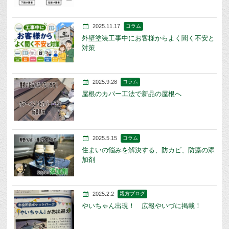
2025.11.17
コラム
外壁塗装工事中にお客様からよく聞く不安と
対策
2025.9.28
コラム
屋根のカバー工法で新品の屋根へ
2025.5.15
コラム
住まいの悩みを解決する、防カビ、防藻の添
加剤
2025.2.2
親方ブログ
やいちゃん出現！ 広報やいづに掲載！