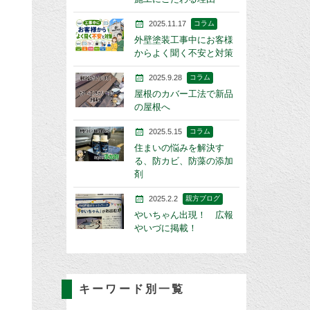
2025.11.17
コラム
外壁塗装工事中にお客様
からよく聞く不安と対策
2025.9.28
コラム
屋根のカバー工法で新品
の屋根へ
2025.5.15
コラム
住まいの悩みを解決す
る、防カビ、防藻の添加
剤
2025.2.2
親方ブログ
やいちゃん出現！ 広報
やいづに掲載！
キーワード別一覧