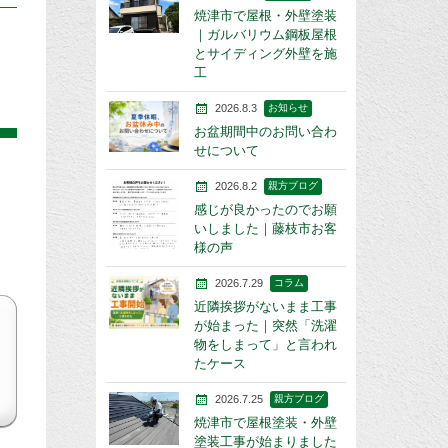
焼津市で屋根・外壁塗装
｜ガルバリウム鋼板屋根
とサイディング外壁を施
工
2026.8.3
お知らせ
お盆期間中のお問い合わ
せについて
2026.8.2
親方ブログ
感じが良かったのでお願
いしました｜藤枝市お客
様の声
2026.7.29
コラム
近隣挨拶がないまま工事
が始まった｜突然「洗濯
物をしまって」と言われ
たケース
2026.7.25
親方ブログ
焼津市で屋根塗装・外壁
塗装工事が始まりました