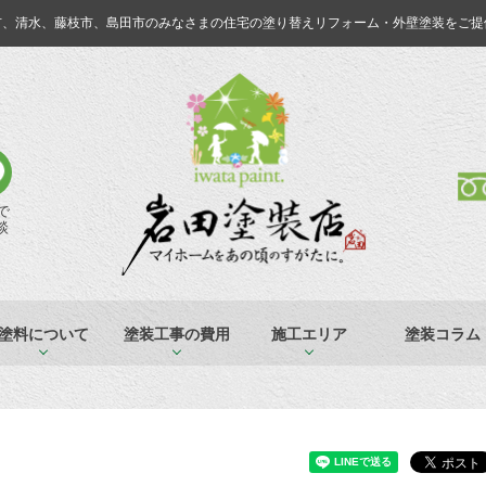
市、清水、藤枝市、島田市のみなさまの
住宅の塗り替えリフォーム・外壁塗装をご提
Eで
談
塗料について
塗装工事の費用
施工エリア
塗装コラム