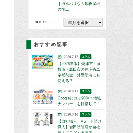
｜ガルバリウム鋼板屋根
の施工
more...
おすすめ記事
2026.7.17
コラム
【2026年版】焼津市・藤
枝市・島田市の住宅省エ
ネ補助金｜外壁塗装にも
使える？
2026.6.11
コラム
Google口コミ90件！地域
ナンバー１を目指して！
2026.3.16
コラム
【自社職人 VS 下請け
職人】岩田塗装店が自社
施工にこだわる理由