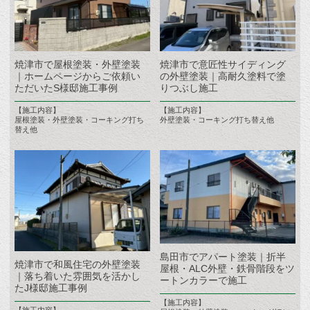
焼津市で屋根塗装・外壁塗装
焼津市で意匠性サイディング
｜ホームページからご依頼い
の外壁塗装｜高耐久塗料で塗
ただいたS様邸施工事例
りつぶし施工
【施工内容】
【施工内容】
屋根塗装・外壁塗装・コーキング打ち
外壁塗装・コーキング打ち替え他
替え他
島田市でアパート塗装｜折半
焼津市で和風住宅の外壁塗装
屋根・ALC外壁・鉄骨階段をツ
｜落ち着いた雰囲気を活かし
ートンカラーで施工
たJ様邸施工事例
【施工内容】