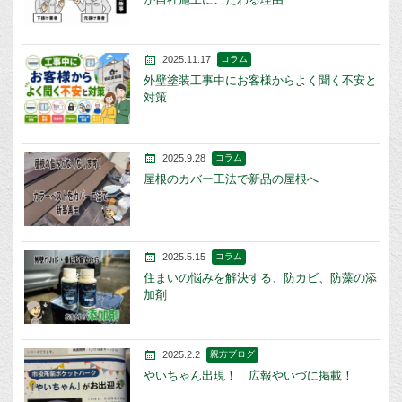
2025.11.17
コラム
外壁塗装工事中にお客様からよく聞く不安と
対策
2025.9.28
コラム
屋根のカバー工法で新品の屋根へ
2025.5.15
コラム
住まいの悩みを解決する、防カビ、防藻の添
加剤
2025.2.2
親方ブログ
やいちゃん出現！ 広報やいづに掲載！