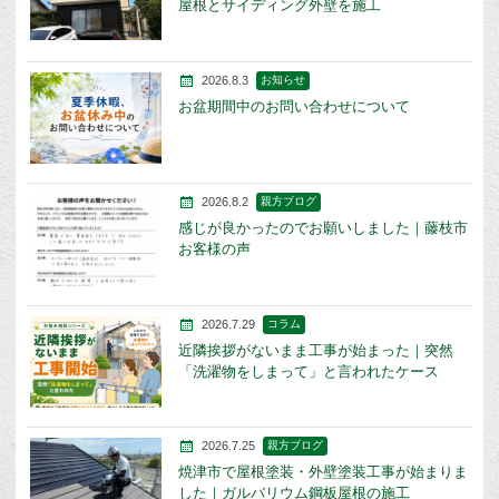
屋根とサイディング外壁を施工
2026.8.3
お知らせ
お盆期間中のお問い合わせについて
2026.8.2
親方ブログ
感じが良かったのでお願いしました｜藤枝市
お客様の声
2026.7.29
コラム
近隣挨拶がないまま工事が始まった｜突然
「洗濯物をしまって」と言われたケース
2026.7.25
親方ブログ
焼津市で屋根塗装・外壁塗装工事が始まりま
した｜ガルバリウム鋼板屋根の施工