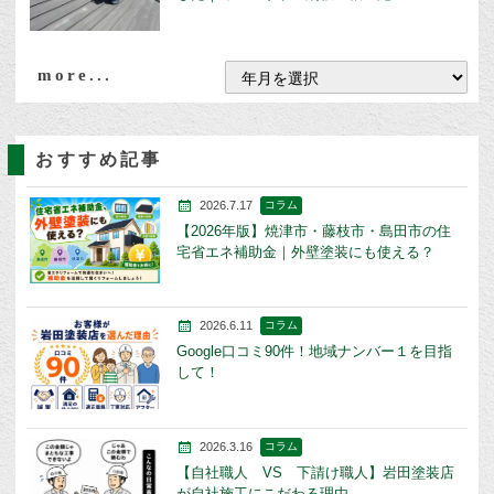
more...
おすすめ記事
2026.7.17
コラム
【2026年版】焼津市・藤枝市・島田市の住
宅省エネ補助金｜外壁塗装にも使える？
2026.6.11
コラム
Google口コミ90件！地域ナンバー１を目指
して！
2026.3.16
コラム
【自社職人 VS 下請け職人】岩田塗装店
が自社施工にこだわる理由