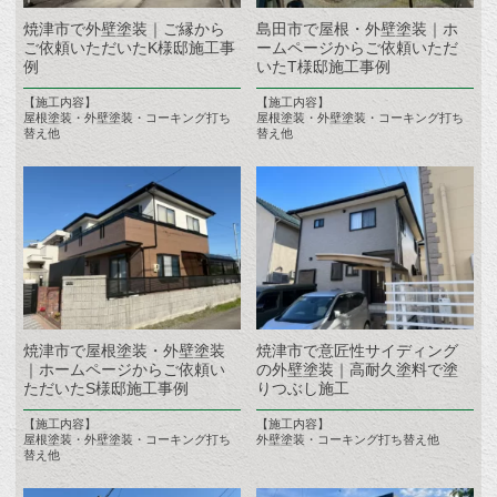
焼津市で外壁塗装｜ご縁から
島田市で屋根・外壁塗装｜ホ
ご依頼いただいたK様邸施工事
ームページからご依頼いただ
例
いたT様邸施工事例
【施工内容】
【施工内容】
屋根塗装・外壁塗装・コーキング打ち
屋根塗装・外壁塗装・コーキング打ち
替え他
替え他
焼津市で屋根塗装・外壁塗装
焼津市で意匠性サイディング
｜ホームページからご依頼い
の外壁塗装｜高耐久塗料で塗
ただいたS様邸施工事例
りつぶし施工
【施工内容】
【施工内容】
屋根塗装・外壁塗装・コーキング打ち
外壁塗装・コーキング打ち替え他
替え他