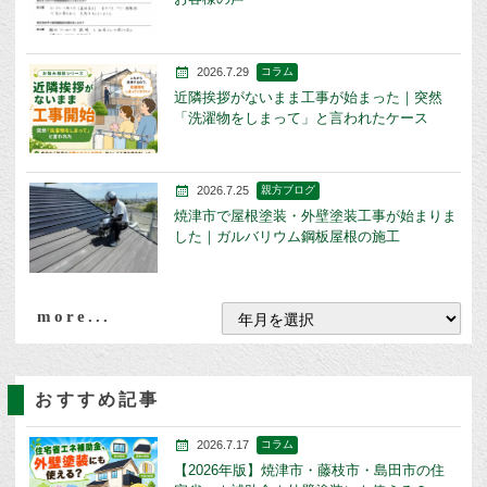
2026.7.29
コラム
近隣挨拶がないまま工事が始まった｜突然
「洗濯物をしまって」と言われたケース
2026.7.25
親方ブログ
焼津市で屋根塗装・外壁塗装工事が始まりま
した｜ガルバリウム鋼板屋根の施工
more...
おすすめ記事
2026.7.17
コラム
【2026年版】焼津市・藤枝市・島田市の住