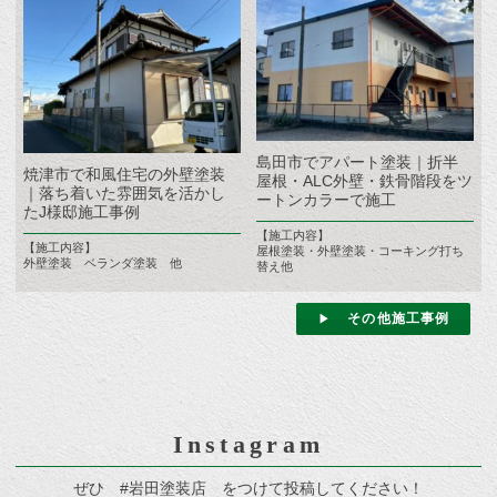
島田市でアパート塗装｜折半
焼津市で和風住宅の外壁塗装
屋根・ALC外壁・鉄骨階段をツ
｜落ち着いた雰囲気を活かし
ートンカラーで施工
たJ様邸施工事例
【施工内容】
【施工内容】
屋根塗装・外壁塗装・コーキング打ち
外壁塗装 ベランダ塗装 他
替え他
その他施工事例
Instagram
ぜひ #岩田塗装店 をつけて投稿してください！