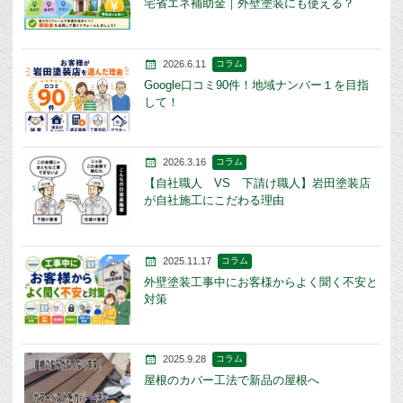
宅省エネ補助金｜外壁塗装にも使える？
2026.6.11
コラム
Google口コミ90件！地域ナンバー１を目指
して！
2026.3.16
コラム
【自社職人 VS 下請け職人】岩田塗装店
が自社施工にこだわる理由
2025.11.17
コラム
外壁塗装工事中にお客様からよく聞く不安と
対策
2025.9.28
コラム
屋根のカバー工法で新品の屋根へ