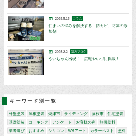
2025.5.15
コラム
住まいの悩みを解決する、防カビ、防藻の添
加剤
2025.2.2
親方ブログ
やいちゃん出現！ 広報やいづに掲載！
キーワード別一覧
外壁塗装
屋根塗装
焼津市
サイディング
藤枝市
住宅塗装
基礎塗装
コーキング
アンケート
お客様の声
無機塗料
業者選び
おすすめ
シリコン
WBアート
カラーベスト
塗料