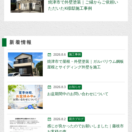
焼津市で外壁塗装｜ご縁からご依頼い
ただいたK様邸施工事例
新着情報
2026.8.6
施工事例
焼津市で屋根・外壁塗装｜ガルバリウム鋼板
屋根とサイディング外壁を施工
2026.8.3
お知らせ
お盆期間中のお問い合わせについて
2026.8.2
親方ブログ
感じが良かったのでお願いしました｜藤枝市
お客様の声