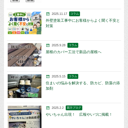
2025.11.17
コラム
外壁塗装工事中にお客様からよく聞く不安と
対策
2025.9.28
コラム
屋根のカバー工法で新品の屋根へ
2025.5.15
コラム
住まいの悩みを解決する、防カビ、防藻の添
加剤
2025.2.2
親方ブログ
やいちゃん出現！ 広報やいづに掲載！