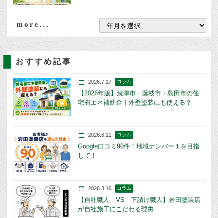
more...
おすすめ記事
2026.7.17
コラム
【2026年版】焼津市・藤枝市・島田市の住
宅省エネ補助金｜外壁塗装にも使える？
2026.6.11
コラム
Google口コミ90件！地域ナンバー１を目指
して！
2026.3.16
コラム
【自社職人 VS 下請け職人】岩田塗装店
が自社施工にこだわる理由