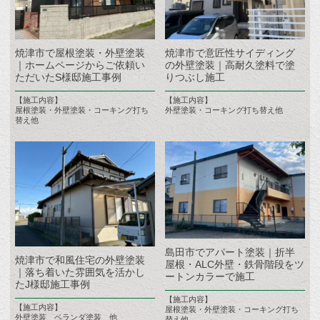
焼津市で屋根塗装・外壁塗装
焼津市で意匠性サイディング
｜ホームページからご依頼い
の外壁塗装｜高耐久塗料で塗
ただいたS様邸施工事例
りつぶし施工
【施工内容】
【施工内容】
屋根塗装・外壁塗装・コーキング打ち
外壁塗装・コーキング打ち替え他
替え他
島田市でアパート塗装｜折半
焼津市で和風住宅の外壁塗装
屋根・ALC外壁・鉄骨階段をツ
｜落ち着いた雰囲気を活かし
ートンカラーで施工
たJ様邸施工事例
【施工内容】
【施工内容】
屋根塗装・外壁塗装・コーキング打ち
外壁塗装 ベランダ塗装 他
替え他