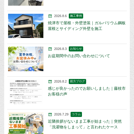
2026.8.6
施工事例
焼津市で屋根・外壁塗装｜ガルバリウム鋼板
屋根とサイディング外壁を施工
2026.8.3
お知らせ
お盆期間中のお問い合わせについて
2026.8.2
親方ブログ
感じが良かったのでお願いしました｜藤枝市
お客様の声
2026.7.29
コラム
近隣挨拶がないまま工事が始まった｜突然
「洗濯物をしまって」と言われたケース