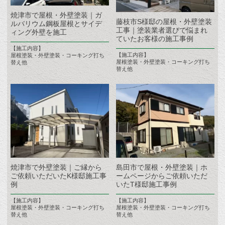
焼津市で屋根・外壁塗装｜ガ
藤枝市S様邸の屋根・外壁塗装
ルバリウム鋼板屋根とサイデ
工事｜塗装業者選びで悩まれ
ィング外壁を施工
ていたお客様の施工事例
【施工内容】
【施工内容】
屋根塗装・外壁塗装・コーキング打ち
屋根塗装・外壁塗装・コーキング打ち
替え他
替え他
焼津市で外壁塗装｜ご縁から
島田市で屋根・外壁塗装｜ホ
ご依頼いただいたK様邸施工事
ームページからご依頼いただ
例
いたT様邸施工事例
【施工内容】
【施工内容】
屋根塗装・外壁塗装・コーキング打ち
屋根塗装・外壁塗装・コーキング打ち
替え他
替え他