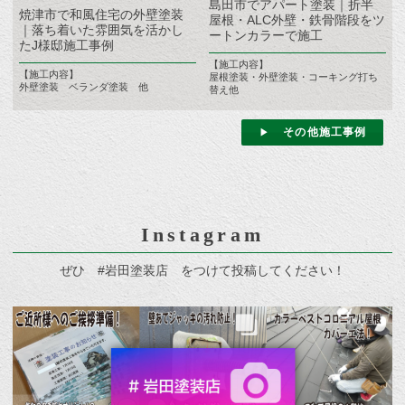
島田市でアパート塗装｜折半
焼津市で和風住宅の外壁塗装
屋根・ALC外壁・鉄骨階段をツ
｜落ち着いた雰囲気を活かし
ートンカラーで施工
たJ様邸施工事例
【施工内容】
【施工内容】
屋根塗装・外壁塗装・コーキング打ち
外壁塗装 ベランダ塗装 他
替え他
その他施工事例
Instagram
ぜひ #岩田塗装店 をつけて投稿してください！