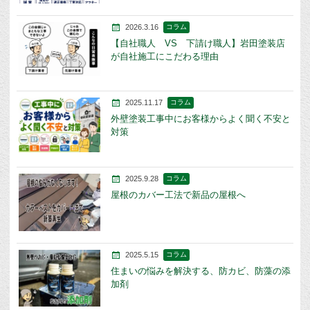
2026.3.16
コラム
【自社職人 VS 下請け職人】岩田塗装店
が自社施工にこだわる理由
2025.11.17
コラム
外壁塗装工事中にお客様からよく聞く不安と
対策
2025.9.28
コラム
屋根のカバー工法で新品の屋根へ
2025.5.15
コラム
住まいの悩みを解決する、防カビ、防藻の添
加剤