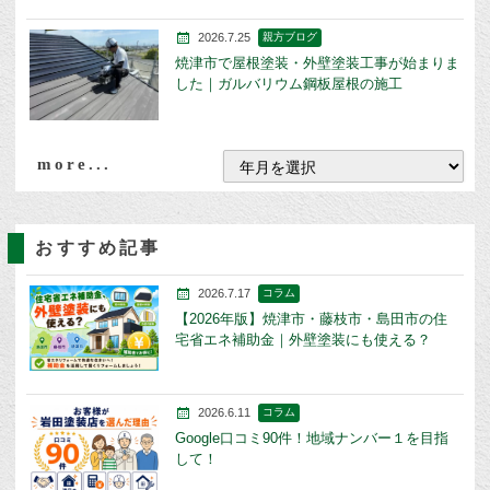
2026.7.25
親方ブログ
焼津市で屋根塗装・外壁塗装工事が始まりま
した｜ガルバリウム鋼板屋根の施工
more...
おすすめ記事
2026.7.17
コラム
【2026年版】焼津市・藤枝市・島田市の住
宅省エネ補助金｜外壁塗装にも使える？
2026.6.11
コラム
Google口コミ90件！地域ナンバー１を目指
して！