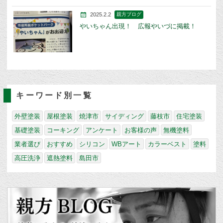
2025.2.2
親方ブログ
やいちゃん出現！ 広報やいづに掲載！
キーワード別一覧
外壁塗装
屋根塗装
焼津市
サイディング
藤枝市
住宅塗装
基礎塗装
コーキング
アンケート
お客様の声
無機塗料
業者選び
おすすめ
シリコン
WBアート
カラーベスト
塗料
高圧洗浄
遮熱塗料
島田市