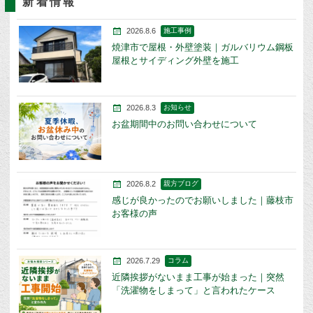
新着情報
2026.8.6
施工事例
焼津市で屋根・外壁塗装｜ガルバリウム鋼板
屋根とサイディング外壁を施工
2026.8.3
お知らせ
お盆期間中のお問い合わせについて
2026.8.2
親方ブログ
感じが良かったのでお願いしました｜藤枝市
お客様の声
2026.7.29
コラム
近隣挨拶がないまま工事が始まった｜突然
「洗濯物をしまって」と言われたケース