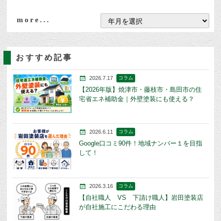
more...
おすすめ記事
2026.7.17
コラム
【2026年版】焼津市・藤枝市・島田市の住
宅省エネ補助金｜外壁塗装にも使える？
2026.6.11
コラム
Google口コミ90件！地域ナンバー１を目指
して！
2026.3.16
コラム
【自社職人 VS 下請け職人】岩田塗装店
が自社施工にこだわる理由