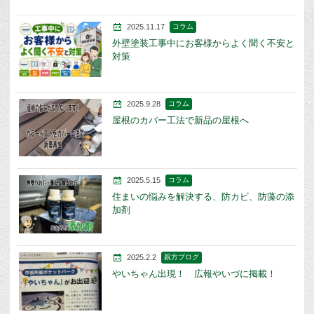
2025.11.17
コラム
外壁塗装工事中にお客様からよく聞く不安と
対策
2025.9.28
コラム
屋根のカバー工法で新品の屋根へ
2025.5.15
コラム
住まいの悩みを解決する、防カビ、防藻の添
加剤
2025.2.2
親方ブログ
やいちゃん出現！ 広報やいづに掲載！