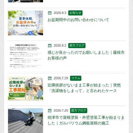
2026.8.3
お知らせ
お盆期間中のお問い合わせについて
2026.8.2
親方ブログ
感じが良かったのでお願いしました｜藤枝市
お客様の声
2026.7.29
コラム
近隣挨拶がないまま工事が始まった｜突然
「洗濯物をしまって」と言われたケース
2026.7.25
親方ブログ
焼津市で屋根塗装・外壁塗装工事が始まりま
した｜ガルバリウム鋼板屋根の施工