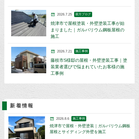
2026.7.25
親方ブログ
焼津市で屋根塗装・外壁塗装工事が始
まりました｜ガルバリウム鋼板屋根の
施工
2026.7.21
施工事例
藤枝市S様邸の屋根・外壁塗装工事｜塗
装業者選びで悩まれていたお客様の施
工事例
新着情報
2026.8.6
施工事例
焼津市で屋根・外壁塗装｜ガルバリウム鋼板
屋根とサイディング外壁を施工