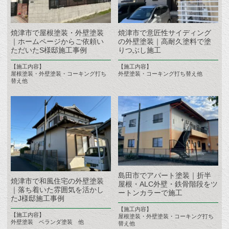
焼津市で屋根塗装・外壁塗装
焼津市で意匠性サイディング
｜ホームページからご依頼い
の外壁塗装｜高耐久塗料で塗
ただいたS様邸施工事例
りつぶし施工
【施工内容】
【施工内容】
屋根塗装・外壁塗装・コーキング打ち
外壁塗装・コーキング打ち替え他
替え他
島田市でアパート塗装｜折半
焼津市で和風住宅の外壁塗装
屋根・ALC外壁・鉄骨階段をツ
｜落ち着いた雰囲気を活かし
ートンカラーで施工
たJ様邸施工事例
【施工内容】
【施工内容】
屋根塗装・外壁塗装・コーキング打ち
外壁塗装 ベランダ塗装 他
替え他