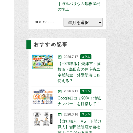
｜ガルバリウム鋼板屋根
の施工
more...
おすすめ記事
2026.7.17
コラム
【2026年版】焼津市・藤
枝市・島田市の住宅省エ
ネ補助金｜外壁塗装にも
使える？
2026.6.11
コラム
Google口コミ90件！地域
ナンバー１を目指して！
2026.3.16
コラム
【自社職人 VS 下請け
職人】岩田塗装店が自社
施工にこだわる理由