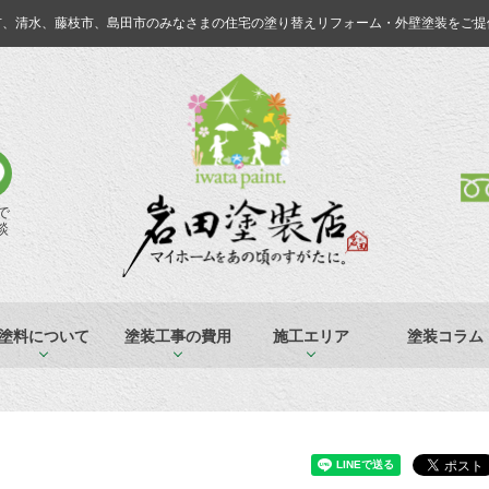
市、清水、藤枝市、島田市のみなさまの
住宅の塗り替えリフォーム・外壁塗装をご提
Eで
談
塗料について
塗装工事の費用
施工エリア
塗装コラム