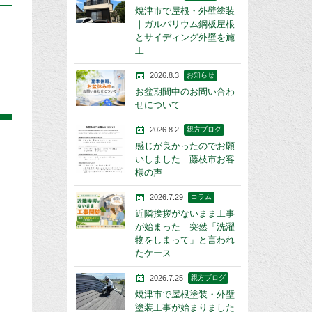
焼津市で屋根・外壁塗装
｜ガルバリウム鋼板屋根
とサイディング外壁を施
工
2026.8.3
お知らせ
お盆期間中のお問い合わ
せについて
2026.8.2
親方ブログ
感じが良かったのでお願
いしました｜藤枝市お客
様の声
2026.7.29
コラム
近隣挨拶がないまま工事
が始まった｜突然「洗濯
物をしまって」と言われ
たケース
2026.7.25
親方ブログ
焼津市で屋根塗装・外壁
塗装工事が始まりました