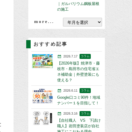
｜ガルバリウム鋼板屋根
の施工
more...
おすすめ記事
2026.7.17
コラム
【2026年版】焼津市・藤
枝市・島田市の住宅省エ
ネ補助金｜外壁塗装にも
使える？
2026.6.11
コラム
Google口コミ90件！地域
ナンバー１を目指して！
2026.3.16
コラム
【自社職人 VS 下請け
と
職人】岩田塗装店が自社
施工にこだわる理由