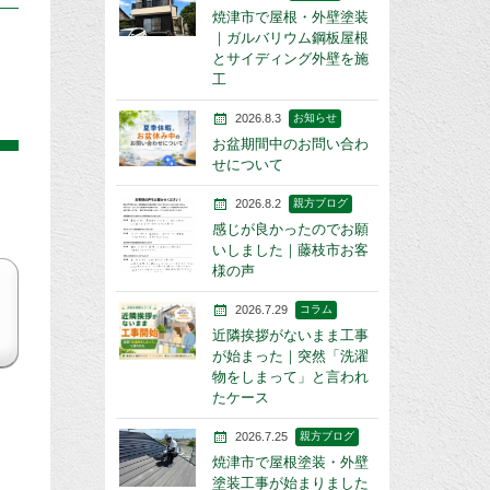
焼津市で屋根・外壁塗装
｜ガルバリウム鋼板屋根
とサイディング外壁を施
工
2026.8.3
お知らせ
お盆期間中のお問い合わ
せについて
2026.8.2
親方ブログ
感じが良かったのでお願
いしました｜藤枝市お客
様の声
2026.7.29
コラム
近隣挨拶がないまま工事
が始まった｜突然「洗濯
物をしまって」と言われ
たケース
2026.7.25
親方ブログ
焼津市で屋根塗装・外壁
塗装工事が始まりました