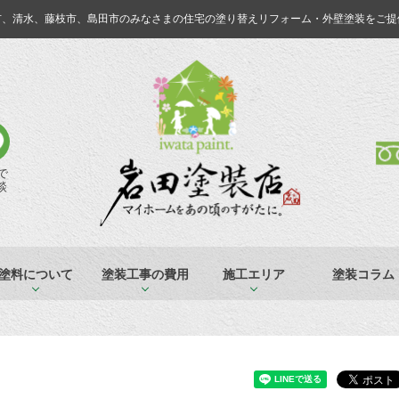
市、清水、藤枝市、島田市のみなさまの
住宅の塗り替えリフォーム・外壁塗装をご提
Eで
談
塗料について
塗装工事の費用
施工エリア
塗装コラム