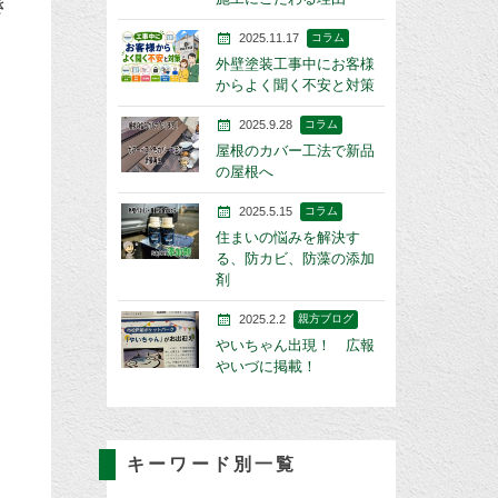
き
2025.11.17
コラム
外壁塗装工事中にお客様
からよく聞く不安と対策
2025.9.28
コラム
屋根のカバー工法で新品
の屋根へ
2025.5.15
コラム
住まいの悩みを解決す
る、防カビ、防藻の添加
剤
2025.2.2
親方ブログ
やいちゃん出現！ 広報
やいづに掲載！
キーワード別一覧