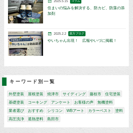
2025.5.15
コラム
住まいの悩みを解決する、防カビ、防藻の添
加剤
2025.2.2
親方ブログ
やいちゃん出現！ 広報やいづに掲載！
キーワード別一覧
外壁塗装
屋根塗装
焼津市
サイディング
藤枝市
住宅塗装
基礎塗装
コーキング
アンケート
お客様の声
無機塗料
業者選び
おすすめ
シリコン
WBアート
カラーベスト
塗料
高圧洗浄
遮熱塗料
島田市