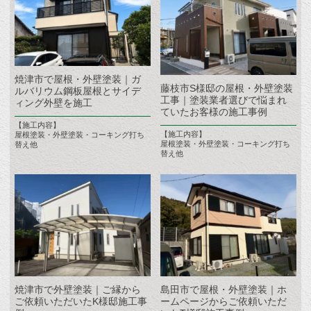
焼津市で屋根・外壁塗装｜ガ
藤枝市S様邸の屋根・外壁塗装
ルバリウム鋼板屋根とサイデ
工事｜塗装業者選びで悩まれ
ィング外壁を施工
ていたお客様の施工事例
【施工内容】
【施工内容】
屋根塗装・外壁塗装・コーキング打ち
屋根塗装・外壁塗装・コーキング打ち
替え他
替え他
焼津市で外壁塗装｜ご縁から
島田市で屋根・外壁塗装｜ホ
ご依頼いただいたK様邸施工事
ームページからご依頼いただ