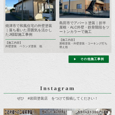
島田市でアパート塗装｜折半
焼津市で和風住宅の外壁塗装
屋根・ALC外壁・鉄骨階段をツ
｜落ち着いた雰囲気を活かし
ートンカラーで施工
たJ様邸施工事例
【施工内容】
【施工内容】
屋根塗装・外壁塗装・コーキング打ち
外壁塗装 ベランダ塗装 他
替え他
その他施工事例
Instagram
ぜひ #岩田塗装店 をつけて投稿してください！