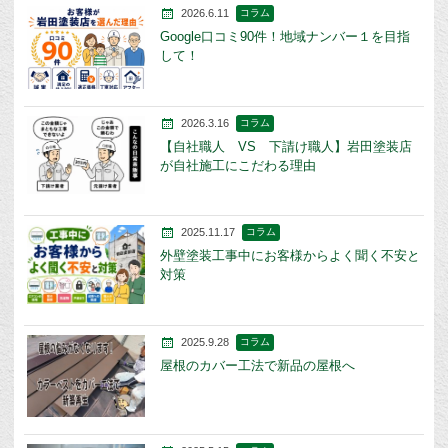
2026.6.11
コラム
Google口コミ90件！地域ナンバー１を目指
して！
2026.3.16
コラム
【自社職人 VS 下請け職人】岩田塗装店
が自社施工にこだわる理由
2025.11.17
コラム
外壁塗装工事中にお客様からよく聞く不安と
対策
2025.9.28
コラム
屋根のカバー工法で新品の屋根へ