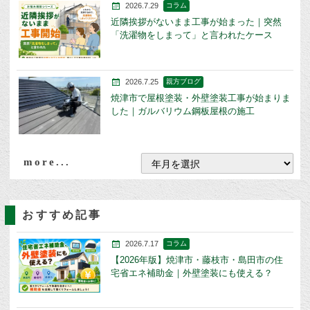
2026.7.29
コラム
近隣挨拶がないまま工事が始まった｜突然
「洗濯物をしまって」と言われたケース
2026.7.25
親方ブログ
焼津市で屋根塗装・外壁塗装工事が始まりま
した｜ガルバリウム鋼板屋根の施工
more...
おすすめ記事
2026.7.17
コラム
【2026年版】焼津市・藤枝市・島田市の住
宅省エネ補助金｜外壁塗装にも使える？