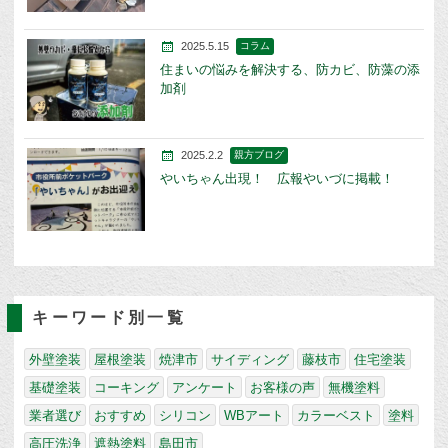
2025.5.15
コラム
住まいの悩みを解決する、防カビ、防藻の添
加剤
2025.2.2
親方ブログ
やいちゃん出現！ 広報やいづに掲載！
キーワード別一覧
外壁塗装
屋根塗装
焼津市
サイディング
藤枝市
住宅塗装
基礎塗装
コーキング
アンケート
お客様の声
無機塗料
業者選び
おすすめ
シリコン
WBアート
カラーベスト
塗料
高圧洗浄
遮熱塗料
島田市