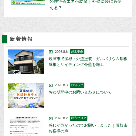
の住宅省エネ補助金｜外壁塗装にも使
える？
新着情報
2026.8.6
施工事例
焼津市で屋根・外壁塗装｜ガルバリウム鋼板
屋根とサイディング外壁を施工
2026.8.3
お知らせ
お盆期間中のお問い合わせについて
2026.8.2
親方ブログ
感じが良かったのでお願いしました｜藤枝市
お客様の声