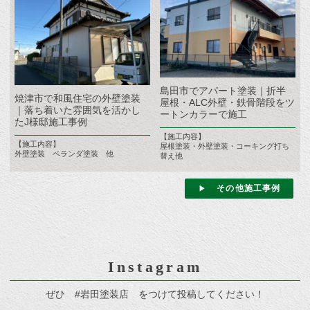
島田市でアパート塗装｜折半
焼津市で和風住宅の外壁塗装
屋根・ALC外壁・鉄骨階段をツ
｜落ち着いた雰囲気を活かし
ートンカラーで施工
たJ様邸施工事例
【施工内容】
【施工内容】
屋根塗装・外壁塗装・コーキング打ち
外壁塗装 ベランダ塗装 他
替え他
その他施工事例
Instagram
ぜひ #岩田塗装店 をつけて投稿してください！