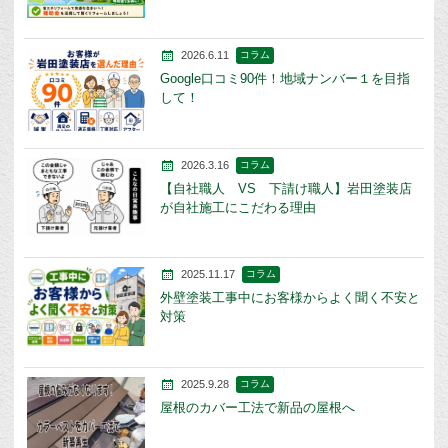
2026.6.11
コラム
Google口コミ90件！地域ナンバー１を目指
して！
2026.3.16
コラム
【自社職人 VS 下請け職人】岩田塗装店
が自社施工にこだわる理由
2025.11.17
コラム
外壁塗装工事中にお客様からよく聞く不安と
対策
2025.9.28
コラム
屋根のカバー工法で新品の屋根へ