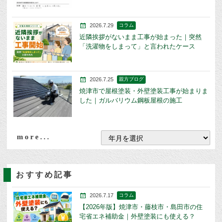
2026.7.29
コラム
近隣挨拶がないまま工事が始まった｜突然
「洗濯物をしまって」と言われたケース
2026.7.25
親方ブログ
焼津市で屋根塗装・外壁塗装工事が始まりま
した｜ガルバリウム鋼板屋根の施工
more...
おすすめ記事
2026.7.17
コラム
【2026年版】焼津市・藤枝市・島田市の住
宅省エネ補助金｜外壁塗装にも使える？