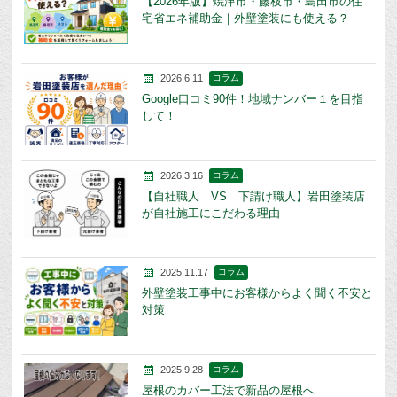
【2026年版】焼津市・藤枝市・島田市の住
宅省エネ補助金｜外壁塗装にも使える？
2026.6.11
コラム
Google口コミ90件！地域ナンバー１を目指
して！
2026.3.16
コラム
【自社職人 VS 下請け職人】岩田塗装店
が自社施工にこだわる理由
2025.11.17
コラム
外壁塗装工事中にお客様からよく聞く不安と
対策
2025.9.28
コラム
屋根のカバー工法で新品の屋根へ