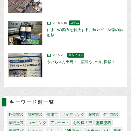
2025.5.15
コラム
住まいの悩みを解決する、防カビ、防藻の添
加剤
2025.2.2
親方ブログ
やいちゃん出現！ 広報やいづに掲載！
キーワード別一覧
外壁塗装
屋根塗装
焼津市
サイディング
藤枝市
住宅塗装
基礎塗装
コーキング
アンケート
お客様の声
無機塗料
業者選び
おすすめ
シリコン
WBアート
カラーベスト
塗料