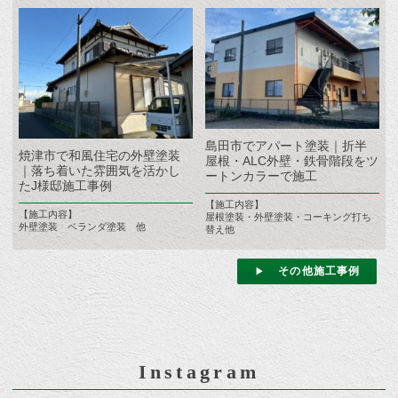
島田市でアパート塗装｜折半
焼津市で和風住宅の外壁塗装
屋根・ALC外壁・鉄骨階段をツ
｜落ち着いた雰囲気を活かし
ートンカラーで施工
たJ様邸施工事例
【施工内容】
【施工内容】
屋根塗装・外壁塗装・コーキング打ち
外壁塗装 ベランダ塗装 他
替え他
その他施工事例
Instagram