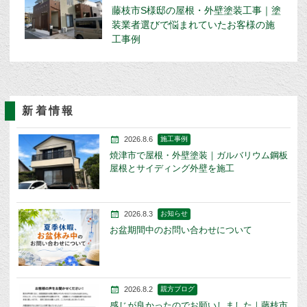
藤枝市S様邸の屋根・外壁塗装工事｜塗
装業者選びで悩まれていたお客様の施
工事例
新着情報
2026.8.6
施工事例
焼津市で屋根・外壁塗装｜ガルバリウム鋼板
屋根とサイディング外壁を施工
2026.8.3
お知らせ
お盆期間中のお問い合わせについて
2026.8.2
親方ブログ
感じが良かったのでお願いしました｜藤枝市