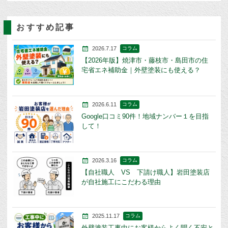
おすすめ記事
2026.7.17
コラム
【2026年版】焼津市・藤枝市・島田市の住
宅省エネ補助金｜外壁塗装にも使える？
2026.6.11
コラム
Google口コミ90件！地域ナンバー１を目指
して！
2026.3.16
コラム
【自社職人 VS 下請け職人】岩田塗装店
が自社施工にこだわる理由
2025.11.17
コラム
外壁塗装工事中にお客様からよく聞く不安と