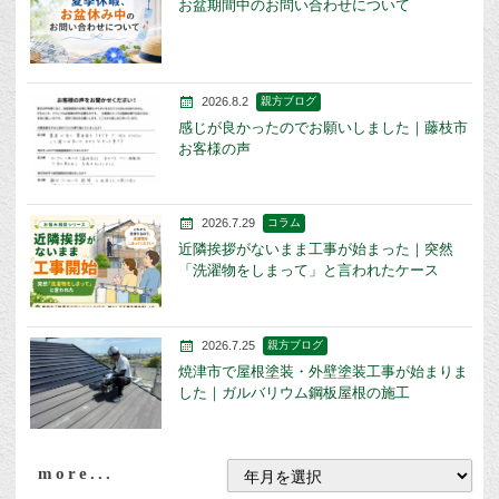
お盆期間中のお問い合わせについて
2026.8.2
親方ブログ
感じが良かったのでお願いしました｜藤枝市
お客様の声
2026.7.29
コラム
近隣挨拶がないまま工事が始まった｜突然
「洗濯物をしまって」と言われたケース
2026.7.25
親方ブログ
焼津市で屋根塗装・外壁塗装工事が始まりま
した｜ガルバリウム鋼板屋根の施工
more...