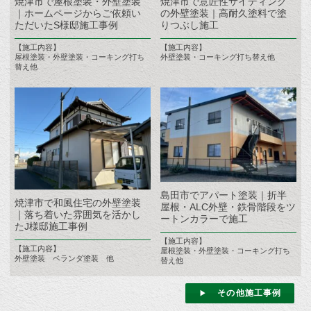
焼津市で屋根塗装・外壁塗装
焼津市で意匠性サイディング
｜ホームページからご依頼い
の外壁塗装｜高耐久塗料で塗
ただいたS様邸施工事例
りつぶし施工
【施工内容】
【施工内容】
屋根塗装・外壁塗装・コーキング打ち
外壁塗装・コーキング打ち替え他
替え他
島田市でアパート塗装｜折半
焼津市で和風住宅の外壁塗装
屋根・ALC外壁・鉄骨階段をツ
｜落ち着いた雰囲気を活かし
ートンカラーで施工
たJ様邸施工事例
【施工内容】
【施工内容】
屋根塗装・外壁塗装・コーキング打ち
外壁塗装 ベランダ塗装 他
替え他
その他施工事例