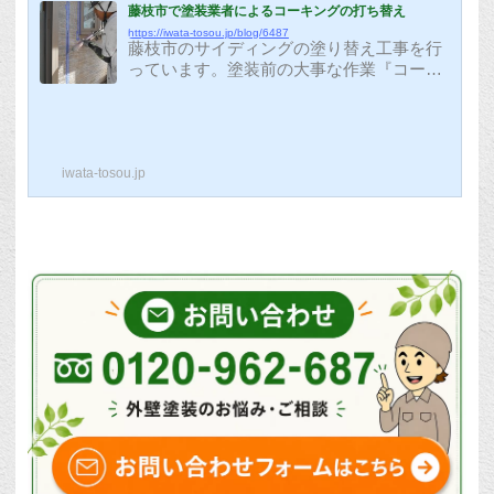
藤枝市で塗装業者によるコーキングの打ち替え
https://iwata-tosou.jp/blog/6487
藤枝市のサイディングの塗り替え工事を行
っています。塗装前の大事な作業『コーキ
ング打ち替え工事』を行いました。塗装前
のコーキングの打ち換え工事今回使用した
のはこちらのコーキングです。 取材と硬
化剤を混ぜて使用する2液型の変性シリコ
iwata-tosou.jp
ンと呼ばれるコーキングです。専用の機械
に設置して、しっかりと撹拌をします。コ
ーキングの撤去コーキングはカッターナイ
フなどを使用して、撤去を行います。専用
の接着剤（プライマー）をしっかりと塗装
します。たまに、ペンキ用のプライマーを
使用している業者さんも見かけますが、し
っか...