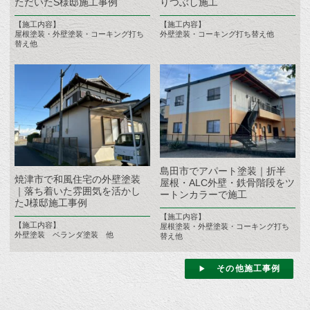
ただいたS様邸施工事例
りつぶし施工
【施工内容】
【施工内容】
屋根塗装・外壁塗装・コーキング打ち
外壁塗装・コーキング打ち替え他
替え他
島田市でアパート塗装｜折半
焼津市で和風住宅の外壁塗装
屋根・ALC外壁・鉄骨階段をツ
｜落ち着いた雰囲気を活かし
ートンカラーで施工
たJ様邸施工事例
【施工内容】
【施工内容】
屋根塗装・外壁塗装・コーキング打ち
外壁塗装 ベランダ塗装 他
替え他
その他施工事例