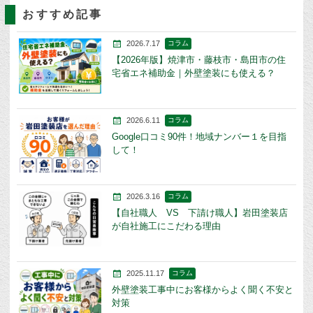
おすすめ記事
2026.7.17
コラム
【2026年版】焼津市・藤枝市・島田市の住
宅省エネ補助金｜外壁塗装にも使える？
2026.6.11
コラム
Google口コミ90件！地域ナンバー１を目指
して！
2026.3.16
コラム
【自社職人 VS 下請け職人】岩田塗装店
が自社施工にこだわる理由
2025.11.17
コラム
外壁塗装工事中にお客様からよく聞く不安と
対策