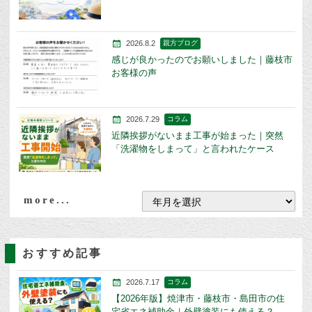
2026.8.2
親方ブログ
感じが良かったのでお願いしました｜藤枝市
お客様の声
2026.7.29
コラム
近隣挨拶がないまま工事が始まった｜突然
「洗濯物をしまって」と言われたケース
more...
おすすめ記事
2026.7.17
コラム
【2026年版】焼津市・藤枝市・島田市の住
宅省エネ補助金｜外壁塗装にも使える？