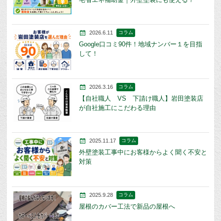
2026.6.11
コラム
Google口コミ90件！地域ナンバー１を目指
して！
2026.3.16
コラム
【自社職人 VS 下請け職人】岩田塗装店
が自社施工にこだわる理由
2025.11.17
コラム
外壁塗装工事中にお客様からよく聞く不安と
対策
2025.9.28
コラム
屋根のカバー工法で新品の屋根へ