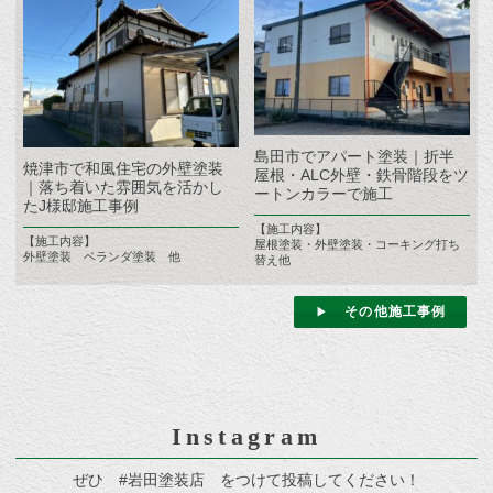
島田市でアパート塗装｜折半
焼津市で和風住宅の外壁塗装
屋根・ALC外壁・鉄骨階段をツ
｜落ち着いた雰囲気を活かし
ートンカラーで施工
たJ様邸施工事例
【施工内容】
【施工内容】
屋根塗装・外壁塗装・コーキング打ち
外壁塗装 ベランダ塗装 他
替え他
その他施工事例
Instagram
ぜひ #岩田塗装店 をつけて投稿してください！