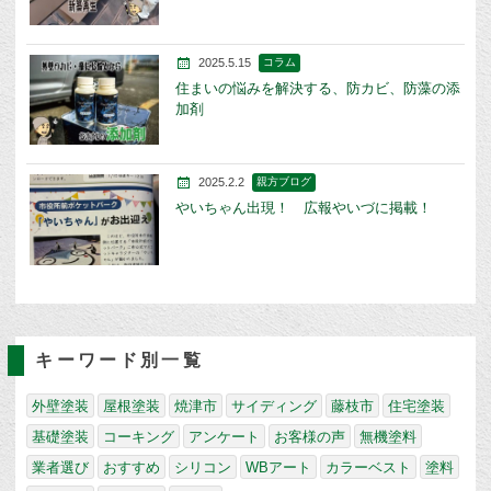
2025.5.15
コラム
住まいの悩みを解決する、防カビ、防藻の添
加剤
2025.2.2
親方ブログ
やいちゃん出現！ 広報やいづに掲載！
キーワード別一覧
外壁塗装
屋根塗装
焼津市
サイディング
藤枝市
住宅塗装
基礎塗装
コーキング
アンケート
お客様の声
無機塗料
業者選び
おすすめ
シリコン
WBアート
カラーベスト
塗料