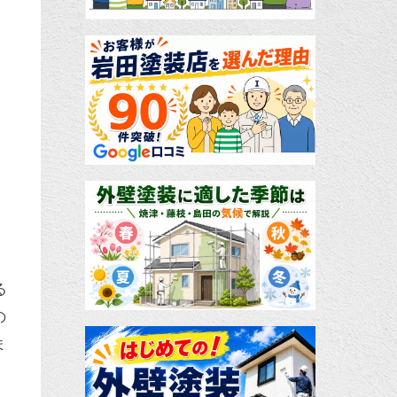
る
の
ま