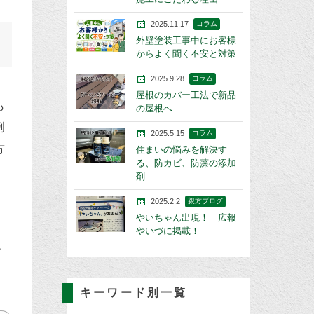
2025.11.17
コラム
外壁塗装工事中にお客様
からよく聞く不安と対策
2025.9.28
コラム
屋根のカバー工法で新品
も
の屋根へ
例
2025.5.15
コラム
方
住まいの悩みを解決す
る、防カビ、防藻の添加
剤
2025.2.2
親方ブログ
やいちゃん出現！ 広報
やいづに掲載！
キーワード別一覧