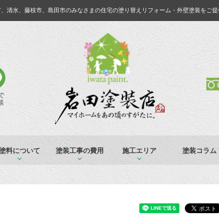
市、清水、藤枝市、島田市のみなさまの
住宅の塗り替えリフォーム・外壁塗装をご提
Eで
談
塗料について
塗装工事の費用
施工エリア
塗装コラム