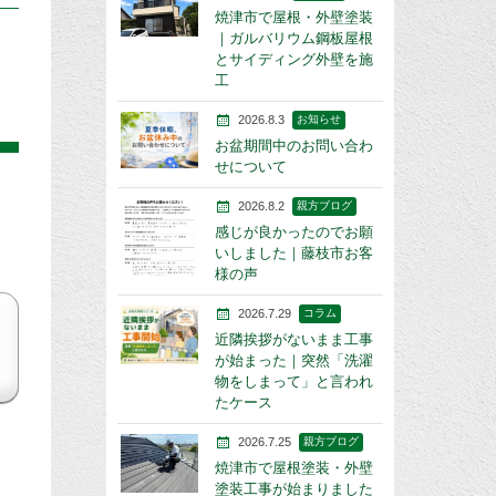
焼津市で屋根・外壁塗装
｜ガルバリウム鋼板屋根
とサイディング外壁を施
工
2026.8.3
お知らせ
お盆期間中のお問い合わ
せについて
2026.8.2
親方ブログ
感じが良かったのでお願
いしました｜藤枝市お客
様の声
2026.7.29
コラム
近隣挨拶がないまま工事
が始まった｜突然「洗濯
物をしまって」と言われ
たケース
2026.7.25
親方ブログ
焼津市で屋根塗装・外壁
塗装工事が始まりました