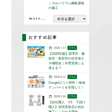
｜ガルバリウム鋼板屋根
の施工
more...
おすすめ記事
2026.7.17
コラム
【2026年版】焼津市・藤
枝市・島田市の住宅省エ
ネ補助金｜外壁塗装にも
使える？
2026.6.11
コラム
Google口コミ90件！地域
ナンバー１を目指して！
2026.3.16
コラム
【自社職人 VS 下請け
職人】岩田塗装店が自社
施工にこだわる理由