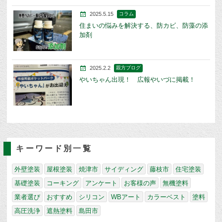
2025.5.15
コラム
住まいの悩みを解決する、防カビ、防藻の添
加剤
2025.2.2
親方ブログ
やいちゃん出現！ 広報やいづに掲載！
キーワード別一覧
外壁塗装
屋根塗装
焼津市
サイディング
藤枝市
住宅塗装
基礎塗装
コーキング
アンケート
お客様の声
無機塗料
業者選び
おすすめ
シリコン
WBアート
カラーベスト
塗料
高圧洗浄
遮熱塗料
島田市