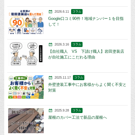
2026.6.11
コラム
Google口コミ90件！地域ナンバー１を目指
して！
2026.3.16
コラム
【自社職人 VS 下請け職人】岩田塗装店
が自社施工にこだわる理由
2025.11.17
コラム
外壁塗装工事中にお客様からよく聞く不安と
対策
2025.9.28
コラム
屋根のカバー工法で新品の屋根へ