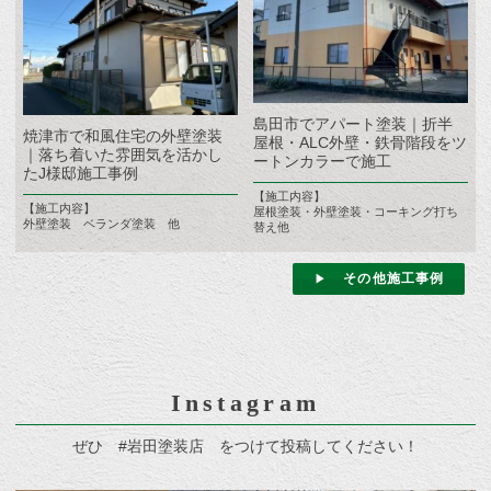
島田市でアパート塗装｜折半
焼津市で和風住宅の外壁塗装
屋根・ALC外壁・鉄骨階段をツ
｜落ち着いた雰囲気を活かし
ートンカラーで施工
たJ様邸施工事例
【施工内容】
【施工内容】
屋根塗装・外壁塗装・コーキング打ち
外壁塗装 ベランダ塗装 他
替え他
その他施工事例
Instagram
ぜひ #岩田塗装店 をつけて投稿してください！