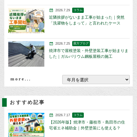
2026.7.29
コラム
近隣挨拶がないまま工事が始まった｜突然
「洗濯物をしまって」と言われたケース
2026.7.25
親方ブログ
焼津市で屋根塗装・外壁塗装工事が始まりま
した｜ガルバリウム鋼板屋根の施工
more...
おすすめ記事
2026.7.17
コラム
【2026年版】焼津市・藤枝市・島田市の住
宅省エネ補助金｜外壁塗装にも使える？