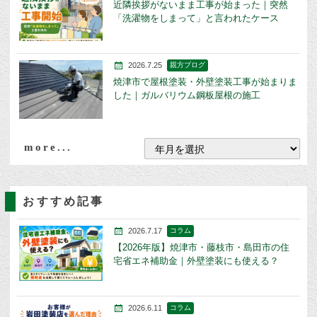
近隣挨拶がないまま工事が始まった｜突然
「洗濯物をしまって」と言われたケース
2026.7.25
親方ブログ
焼津市で屋根塗装・外壁塗装工事が始まりま
した｜ガルバリウム鋼板屋根の施工
more...
おすすめ記事
2026.7.17
コラム
【2026年版】焼津市・藤枝市・島田市の住
宅省エネ補助金｜外壁塗装にも使える？
2026.6.11
コラム