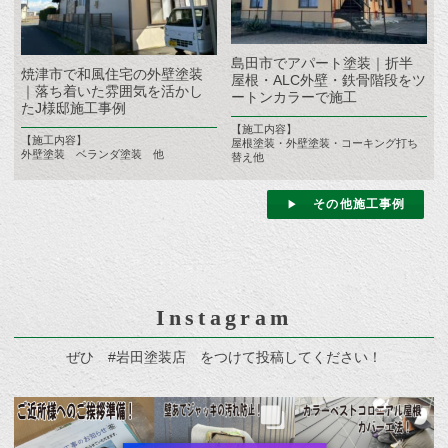
島田市でアパート塗装｜折半
焼津市で和風住宅の外壁塗装
屋根・ALC外壁・鉄骨階段をツ
｜落ち着いた雰囲気を活かし
ートンカラーで施工
たJ様邸施工事例
【施工内容】
【施工内容】
屋根塗装・外壁塗装・コーキング打ち
外壁塗装 ベランダ塗装 他
替え他
その他施工事例
Instagram
ぜひ #岩田塗装店 をつけて投稿してください！