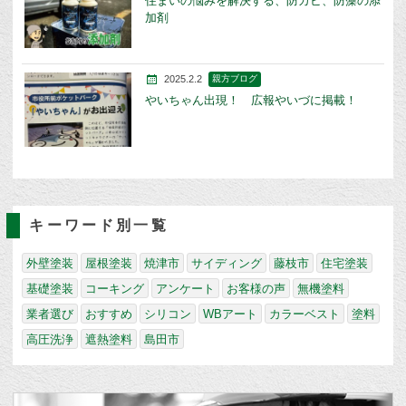
住まいの悩みを解決する、防カビ、防藻の添
加剤
2025.2.2
親方ブログ
やいちゃん出現！ 広報やいづに掲載！
キーワード別一覧
外壁塗装
屋根塗装
焼津市
サイディング
藤枝市
住宅塗装
基礎塗装
コーキング
アンケート
お客様の声
無機塗料
業者選び
おすすめ
シリコン
WBアート
カラーベスト
塗料
高圧洗浄
遮熱塗料
島田市