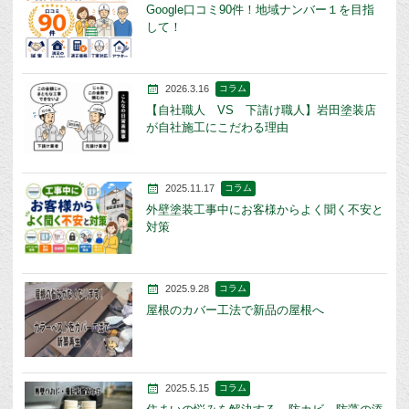
Google口コミ90件！地域ナンバー１を目指
して！
2026.3.16
コラム
【自社職人 VS 下請け職人】岩田塗装店
が自社施工にこだわる理由
2025.11.17
コラム
外壁塗装工事中にお客様からよく聞く不安と
対策
2025.9.28
コラム
屋根のカバー工法で新品の屋根へ
2025.5.15
コラム