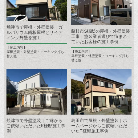
焼津市で屋根・外壁塗装｜ガ
藤枝市S様邸の屋根・外壁塗装
ルバリウム鋼板屋根とサイデ
工事｜塗装業者選びで悩まれ
ィング外壁を施工
ていたお客様の施工事例
【施工内容】
【施工内容】
屋根塗装・外壁塗装・コーキング打ち
屋根塗装・外壁塗装・コーキング打ち
替え他
替え他
焼津市で外壁塗装｜ご縁から
島田市で屋根・外壁塗装｜ホ
ご依頼いただいたK様邸施工事
ームページからご依頼いただ
例
いたT様邸施工事例