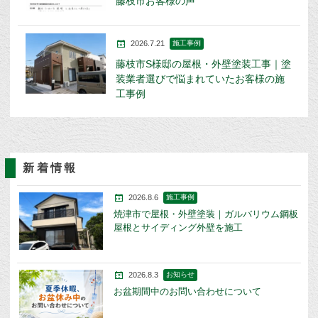
藤枝市お客様の声
2026.7.21
施工事例
藤枝市S様邸の屋根・外壁塗装工事｜塗
装業者選びで悩まれていたお客様の施
工事例
新着情報
2026.8.6
施工事例
焼津市で屋根・外壁塗装｜ガルバリウム鋼板
屋根とサイディング外壁を施工
2026.8.3
お知らせ
お盆期間中のお問い合わせについて