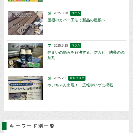
2025.9.28
コラム
屋根のカバー工法で新品の屋根へ
2025.5.15
コラム
住まいの悩みを解決する、防カビ、防藻の添
加剤
2025.2.2
親方ブログ
やいちゃん出現！ 広報やいづに掲載！
キーワード別一覧