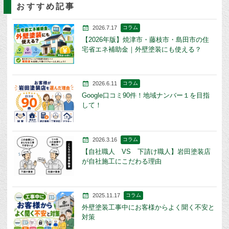
おすすめ記事
2026.7.17
コラム
【2026年版】焼津市・藤枝市・島田市の住
宅省エネ補助金｜外壁塗装にも使える？
2026.6.11
コラム
Google口コミ90件！地域ナンバー１を目指
して！
2026.3.16
コラム
【自社職人 VS 下請け職人】岩田塗装店
が自社施工にこだわる理由
2025.11.17
コラム
外壁塗装工事中にお客様からよく聞く不安と
対策