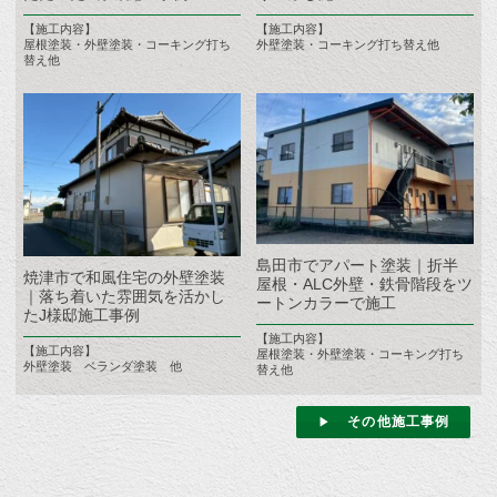
【施工内容】
【施工内容】
屋根塗装・外壁塗装・コーキング打ち
外壁塗装・コーキング打ち替え他
替え他
島田市でアパート塗装｜折半
焼津市で和風住宅の外壁塗装
屋根・ALC外壁・鉄骨階段をツ
｜落ち着いた雰囲気を活かし
ートンカラーで施工
たJ様邸施工事例
【施工内容】
【施工内容】
屋根塗装・外壁塗装・コーキング打ち
外壁塗装 ベランダ塗装 他
替え他
その他施工事例