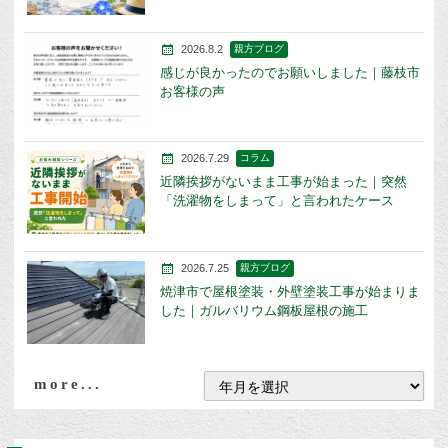
2026.8.2
親方ブログ
感じが良かったのでお願いしました｜藤枝市
お客様の声
2026.7.29
コラム
近隣挨拶がないまま工事が始まった｜突然
「洗濯物をしまって」と言われたケース
2026.7.25
親方ブログ
焼津市で屋根塗装・外壁塗装工事が始まりま
した｜ガルバリウム鋼板屋根の施工
more...