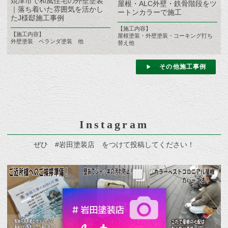
焼津市で和風住宅の外壁塗装
屋根・ALC外壁・鉄骨階段をツ
｜落ち着いた雰囲気を活かし
ートンカラーで施工
たJ様邸施工事例
【施工内容】
【施工内容】
屋根塗装・外壁塗装・コーキング打ち
外壁塗装 ベランダ塗装 他
替え他
その他施工事例
Instagram
ぜひ #岩田塗装店 をつけて投稿してください！