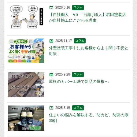
2026.3.16
コラム
【自社職人 VS 下請け職人】岩田塗装店
が自社施工にこだわる理由
2025.11.17
コラム
外壁塗装工事中にお客様からよく聞く不安と
対策
2025.9.28
コラム
屋根のカバー工法で新品の屋根へ
2025.5.15
コラム
住まいの悩みを解決する、防カビ、防藻の添
加剤