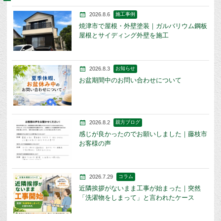
2026.8.6
施工事例
焼津市で屋根・外壁塗装｜ガルバリウム鋼板
屋根とサイディング外壁を施工
2026.8.3
お知らせ
お盆期間中のお問い合わせについて
2026.8.2
親方ブログ
感じが良かったのでお願いしました｜藤枝市
お客様の声
2026.7.29
コラム
近隣挨拶がないまま工事が始まった｜突然
「洗濯物をしまって」と言われたケース