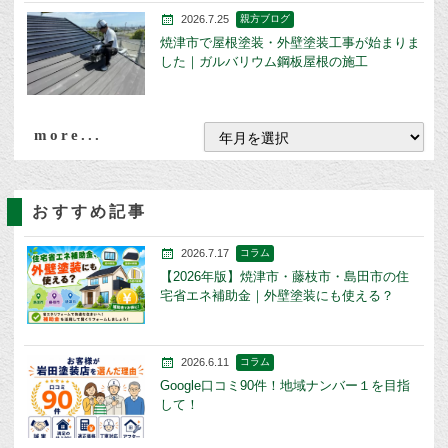
2026.7.25
親方ブログ
焼津市で屋根塗装・外壁塗装工事が始まりま
した｜ガルバリウム鋼板屋根の施工
more...
おすすめ記事
2026.7.17
コラム
【2026年版】焼津市・藤枝市・島田市の住
宅省エネ補助金｜外壁塗装にも使える？
2026.6.11
コラム
Google口コミ90件！地域ナンバー１を目指
して！