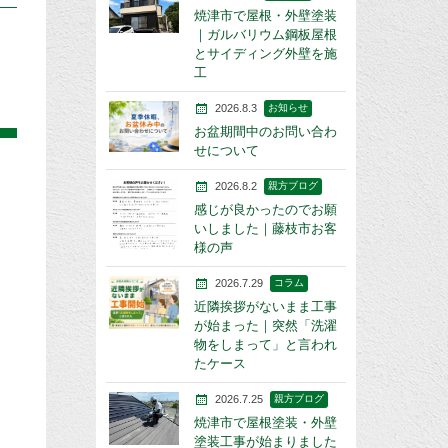
焼津市で屋根・外壁塗装
｜ガルバリウム鋼板屋根
とサイディング外壁を施
工
2026.8.3
お知らせ
お盆期間中のお問い合わ
せについて
2026.8.2
親方ブログ
感じが良かったのでお願
いしました｜藤枝市お客
様の声
2026.7.29
コラム
近隣挨拶がないまま工事
が始まった｜突然「洗濯
物をしまって」と言われ
たケース
2026.7.25
親方ブログ
焼津市で屋根塗装・外壁
塗装工事が始まりました