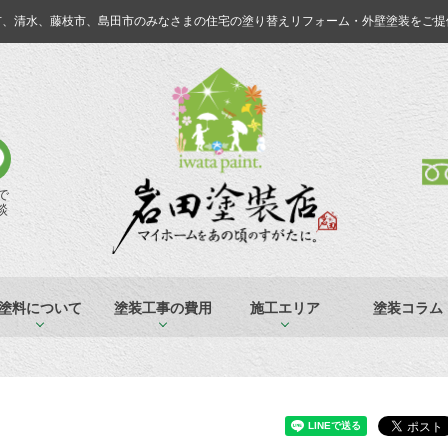
市、清水、藤枝市、島田市のみなさまの
住宅の塗り替えリフォーム・外壁塗装をご提
Eで
談
塗料について
塗装工事の費用
施工エリア
塗装コラム