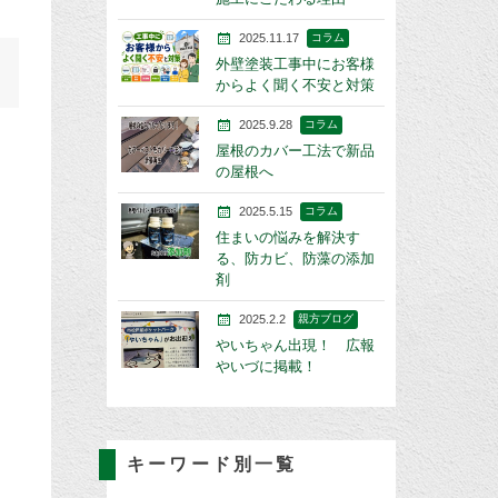
2025.11.17
コラム
外壁塗装工事中にお客様
からよく聞く不安と対策
2025.9.28
コラム
屋根のカバー工法で新品
の屋根へ
2025.5.15
コラム
住まいの悩みを解決す
る、防カビ、防藻の添加
剤
2025.2.2
親方ブログ
やいちゃん出現！ 広報
やいづに掲載！
キーワード別一覧