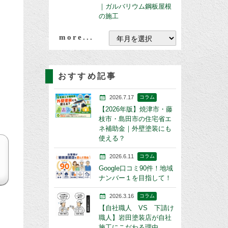
｜ガルバリウム鋼板屋根
の施工
more...
おすすめ記事
2026.7.17
コラム
【2026年版】焼津市・藤
枝市・島田市の住宅省エ
ネ補助金｜外壁塗装にも
使える？
2026.6.11
コラム
Google口コミ90件！地域
ナンバー１を目指して！
2026.3.16
コラム
【自社職人 VS 下請け
職人】岩田塗装店が自社
施工にこだわる理由