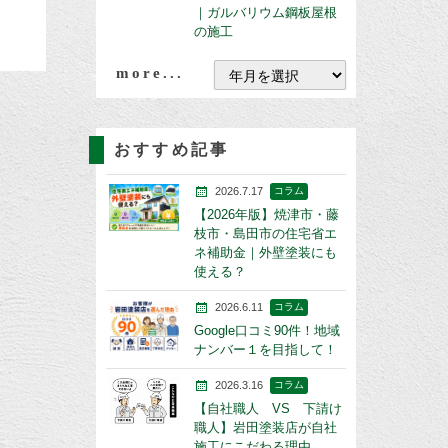
｜ガルバリウム鋼板屋根
の施工
more...
おすすめ記事
2026.7.17
コラム
【2026年版】焼津市・藤
枝市・島田市の住宅省エ
ネ補助金｜外壁塗装にも
使える？
2026.6.11
コラム
Google口コミ90件！地域
ナンバー１を目指して！
2026.3.16
コラム
【自社職人 VS 下請け
職人】岩田塗装店が自社
施工にこだわる理由