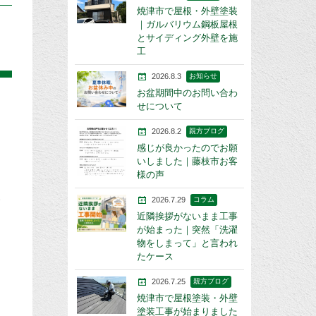
焼津市で屋根・外壁塗装
｜ガルバリウム鋼板屋根
とサイディング外壁を施
工
2026.8.3
お知らせ
お盆期間中のお問い合わ
せについて
2026.8.2
親方ブログ
感じが良かったのでお願
いしました｜藤枝市お客
様の声
様
2026.7.29
コラム
近隣挨拶がないまま工事
が始まった｜突然「洗濯
物をしまって」と言われ
たケース
2026.7.25
親方ブログ
焼津市で屋根塗装・外壁
塗装工事が始まりました