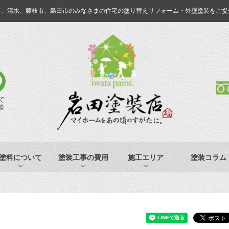
市、清水、藤枝市、島田市のみなさまの
住宅の塗り替えリフォーム・外壁塗装をご提
Eで
談
塗料について
塗装工事の費用
施工エリア
塗装コラム