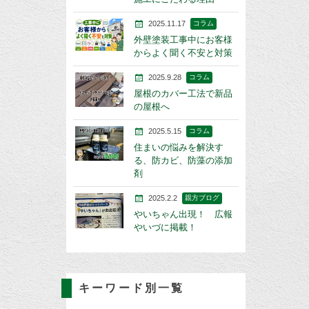
2025.11.17
コラム
外壁塗装工事中にお客様
からよく聞く不安と対策
2025.9.28
コラム
屋根のカバー工法で新品
の屋根へ
2025.5.15
コラム
住まいの悩みを解決す
る、防カビ、防藻の添加
剤
2025.2.2
親方ブログ
やいちゃん出現！ 広報
やいづに掲載！
キーワード別一覧