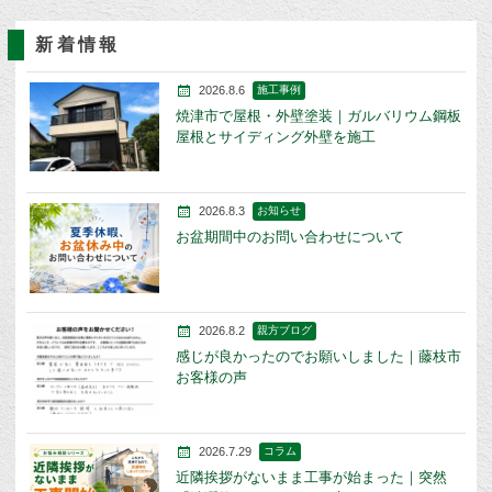
新着情報
2026.8.6
施工事例
焼津市で屋根・外壁塗装｜ガルバリウム鋼板
屋根とサイディング外壁を施工
2026.8.3
お知らせ
お盆期間中のお問い合わせについて
2026.8.2
親方ブログ
感じが良かったのでお願いしました｜藤枝市
お客様の声
2026.7.29
コラム
近隣挨拶がないまま工事が始まった｜突然