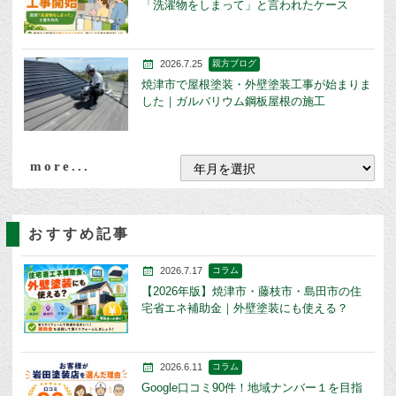
「洗濯物をしまって」と言われたケース
2026.7.25
親方ブログ
焼津市で屋根塗装・外壁塗装工事が始まりま
した｜ガルバリウム鋼板屋根の施工
more...
おすすめ記事
2026.7.17
コラム
【2026年版】焼津市・藤枝市・島田市の住
宅省エネ補助金｜外壁塗装にも使える？
2026.6.11
コラム
Google口コミ90件！地域ナンバー１を目指