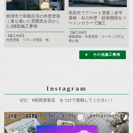
島田市でアパート塗装｜折半
焼津市で和風住宅の外壁塗装
屋根・ALC外壁・鉄骨階段をツ
｜落ち着いた雰囲気を活かし
ートンカラーで施工
たJ様邸施工事例
【施工内容】
【施工内容】
屋根塗装・外壁塗装・コーキング打ち
外壁塗装 ベランダ塗装 他
替え他
その他施工事例
Instagram
ぜひ #岩田塗装店 をつけて投稿してください！