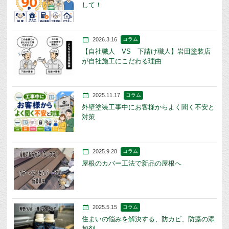
して！
2026.3.16
コラム
【自社職人 VS 下請け職人】岩田塗装店
が自社施工にこだわる理由
2025.11.17
コラム
外壁塗装工事中にお客様からよく聞く不安と
対策
2025.9.28
コラム
屋根のカバー工法で新品の屋根へ
2025.5.15
コラム
住まいの悩みを解決する、防カビ、防藻の添
加剤