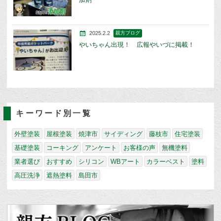
2025.2.2
親方ブログ
やいちゃん出現！ 広報やいづに掲載！
キーワード別一覧
外壁塗装
屋根塗装
焼津市
サイディング
藤枝市
住宅塗装
基礎塗装
コーキング
アンケート
お客様の声
無機塗料
業者選び
おすすめ
シリコン
WBアート
カラーベスト
塗料
高圧洗浄
遮熱塗料
島田市