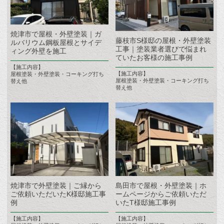
焼津市で屋根・外壁塗装｜ガ
藤枝市S様邸の屋根・外壁塗装
ルバリウム鋼板屋根とサイデ
工事｜塗装業者選びで悩まれ
ィング外壁を施工
ていたお客様の施工事例
【施工内容】
【施工内容】
屋根塗装・外壁塗装・コーキング打ち
屋根塗装・外壁塗装・コーキング打ち
替え他
替え他
焼津市で外壁塗装｜ご縁から
島田市で屋根・外壁塗装｜ホ
ご依頼いただいたK様邸施工事
ームページからご依頼いただ
例
いたT様邸施工事例
【施工内容】
【施工内容】