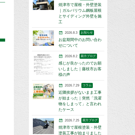
焼津市で屋根・外壁塗装
｜ガルバリウム鋼板屋根
とサイディング外壁を施
工
2026.8.3
お知らせ
お盆期間中のお問い合わ
せについて
2026.8.2
親方ブログ
感じが良かったのでお願
いしました｜藤枝市お客
様の声
2026.7.29
コラム
近隣挨拶がないまま工事
が始まった｜突然「洗濯
物をしまって」と言われ
たケース
2026.7.25
親方ブログ
焼津市で屋根塗装・外壁
塗装工事が始まりました