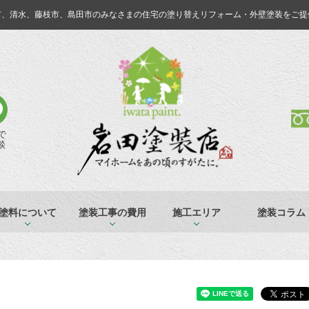
市、清水、藤枝市、島田市のみなさまの
住宅の塗り替えリフォーム・外壁塗装をご提
Eで
談
塗料について
塗装工事の費用
施工エリア
塗装コラム