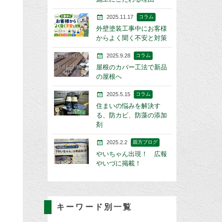
2025.11.17
コラム
外壁塗装工事中にお客様
からよく聞く不安と対策
2025.9.28
コラム
屋根のカバー工法で新品
の屋根へ
2025.5.15
コラム
住まいの悩みを解決す
る、防カビ、防藻の添加
剤
2025.2.2
親方ブログ
やいちゃん出現！ 広報
やいづに掲載！
キーワード別一覧