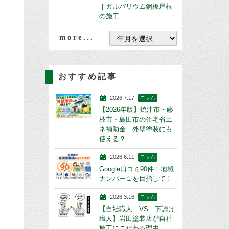
｜ガルバリウム鋼板屋根
の施工
more...
おすすめ記事
2026.7.17
コラム
【2026年版】焼津市・藤
枝市・島田市の住宅省エ
ネ補助金｜外壁塗装にも
使える？
2026.6.11
コラム
Google口コミ90件！地域
ナンバー１を目指して！
2026.3.16
コラム
【自社職人 VS 下請け
職人】岩田塗装店が自社
施工にこだわる理由