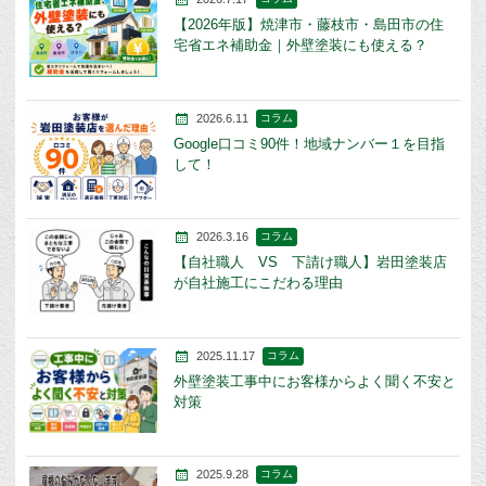
【2026年版】焼津市・藤枝市・島田市の住
宅省エネ補助金｜外壁塗装にも使える？
2026.6.11
コラム
Google口コミ90件！地域ナンバー１を目指
して！
2026.3.16
コラム
【自社職人 VS 下請け職人】岩田塗装店
が自社施工にこだわる理由
2025.11.17
コラム
外壁塗装工事中にお客様からよく聞く不安と
対策
2025.9.28
コラム