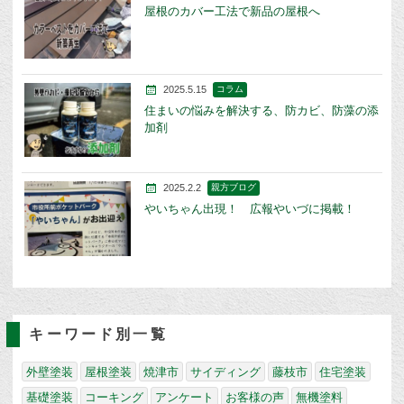
屋根のカバー工法で新品の屋根へ
2025.5.15
コラム
住まいの悩みを解決する、防カビ、防藻の添
加剤
2025.2.2
親方ブログ
やいちゃん出現！ 広報やいづに掲載！
キーワード別一覧
外壁塗装
屋根塗装
焼津市
サイディング
藤枝市
住宅塗装
基礎塗装
コーキング
アンケート
お客様の声
無機塗料