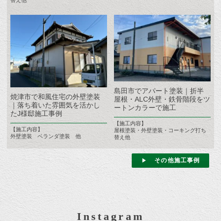
島田市でアパート塗装｜折半
焼津市で和風住宅の外壁塗装
屋根・ALC外壁・鉄骨階段をツ
｜落ち着いた雰囲気を活かし
ートンカラーで施工
たJ様邸施工事例
【施工内容】
【施工内容】
屋根塗装・外壁塗装・コーキング打ち
外壁塗装 ベランダ塗装 他
替え他
その他施工事例
Instagram