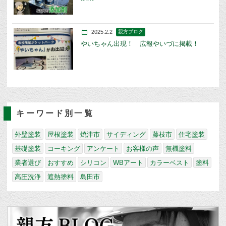
2025.2.2
親方ブログ
やいちゃん出現！ 広報やいづに掲載！
キーワード別一覧
外壁塗装
屋根塗装
焼津市
サイディング
藤枝市
住宅塗装
基礎塗装
コーキング
アンケート
お客様の声
無機塗料
業者選び
おすすめ
シリコン
WBアート
カラーベスト
塗料
高圧洗浄
遮熱塗料
島田市