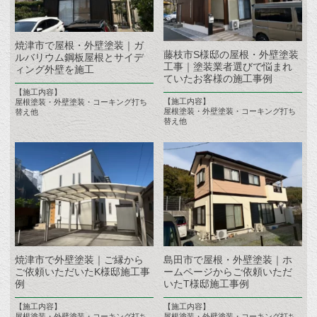
焼津市で屋根・外壁塗装｜ガ
藤枝市S様邸の屋根・外壁塗装
ルバリウム鋼板屋根とサイデ
工事｜塗装業者選びで悩まれ
ィング外壁を施工
ていたお客様の施工事例
【施工内容】
【施工内容】
屋根塗装・外壁塗装・コーキング打ち
屋根塗装・外壁塗装・コーキング打ち
替え他
替え他
焼津市で外壁塗装｜ご縁から
島田市で屋根・外壁塗装｜ホ
ご依頼いただいたK様邸施工事
ームページからご依頼いただ
例
いたT様邸施工事例
【施工内容】
【施工内容】
屋根塗装・外壁塗装・コーキング打ち
屋根塗装・外壁塗装・コーキング打ち