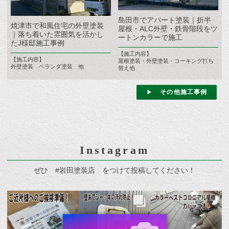
島田市でアパート塗装｜折半
焼津市で和風住宅の外壁塗装
屋根・ALC外壁・鉄骨階段をツ
｜落ち着いた雰囲気を活かし
ートンカラーで施工
たJ様邸施工事例
【施工内容】
【施工内容】
屋根塗装・外壁塗装・コーキング打ち
外壁塗装 ベランダ塗装 他
替え他
その他施工事例
Instagram
ぜひ #岩田塗装店 をつけて投稿してください！