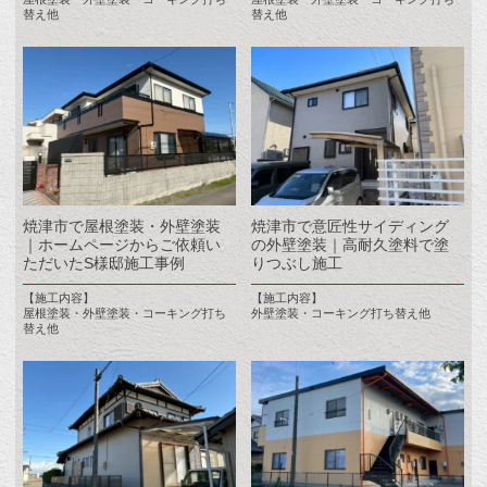
替え他
替え他
焼津市で屋根塗装・外壁塗装
焼津市で意匠性サイディング
｜ホームページからご依頼い
の外壁塗装｜高耐久塗料で塗
ただいたS様邸施工事例
りつぶし施工
【施工内容】
【施工内容】
屋根塗装・外壁塗装・コーキング打ち
外壁塗装・コーキング打ち替え他
替え他