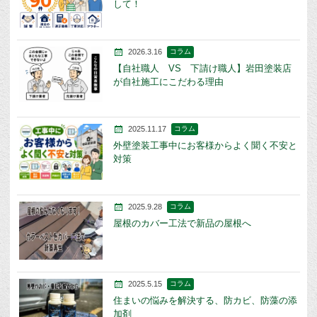
して！
2026.3.16
コラム
【自社職人 VS 下請け職人】岩田塗装店
が自社施工にこだわる理由
2025.11.17
コラム
外壁塗装工事中にお客様からよく聞く不安と
対策
2025.9.28
コラム
屋根のカバー工法で新品の屋根へ
2025.5.15
コラム
住まいの悩みを解決する、防カビ、防藻の添
加剤