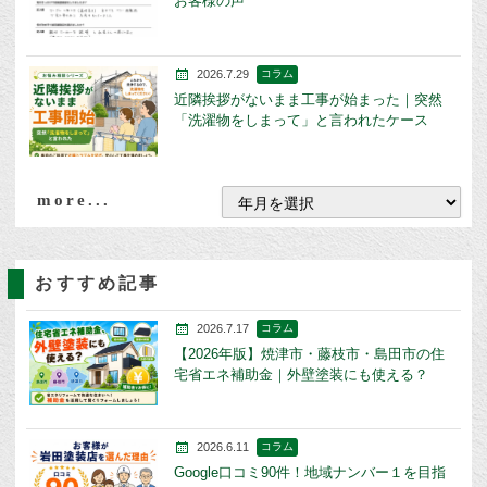
お客様の声
2026.7.29
コラム
近隣挨拶がないまま工事が始まった｜突然
「洗濯物をしまって」と言われたケース
more...
おすすめ記事
2026.7.17
コラム
【2026年版】焼津市・藤枝市・島田市の住
宅省エネ補助金｜外壁塗装にも使える？
2026.6.11
コラム
Google口コミ90件！地域ナンバー１を目指