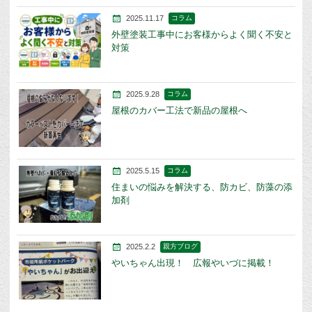
2025.11.17
コラム
外壁塗装工事中にお客様からよく聞く不安と
対策
2025.9.28
コラム
屋根のカバー工法で新品の屋根へ
2025.5.15
コラム
住まいの悩みを解決する、防カビ、防藻の添
加剤
2025.2.2
親方ブログ
やいちゃん出現！ 広報やいづに掲載！