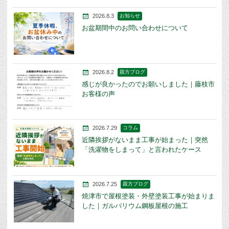
2026.8.3
お知らせ
お盆期間中のお問い合わせについて
2026.8.2
親方ブログ
感じが良かったのでお願いしました｜藤枝市
お客様の声
2026.7.29
コラム
近隣挨拶がないまま工事が始まった｜突然
「洗濯物をしまって」と言われたケース
2026.7.25
親方ブログ
焼津市で屋根塗装・外壁塗装工事が始まりま
した｜ガルバリウム鋼板屋根の施工