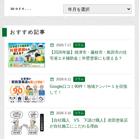
more...
おすすめ記事
2026.7.17
コラム
【2026年版】焼津市・藤枝市・島田市の住
宅省エネ補助金｜外壁塗装にも使える？
2026.6.11
コラム
Google口コミ90件！地域ナンバー１を目指
して！
2026.3.16
コラム
【自社職人 VS 下請け職人】岩田塗装店
が自社施工にこだわる理由