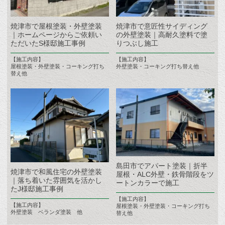
焼津市で屋根塗装・外壁塗装
焼津市で意匠性サイディング
｜ホームページからご依頼い
の外壁塗装｜高耐久塗料で塗
ただいたS様邸施工事例
りつぶし施工
【施工内容】
【施工内容】
屋根塗装・外壁塗装・コーキング打ち
外壁塗装・コーキング打ち替え他
替え他
島田市でアパート塗装｜折半
焼津市で和風住宅の外壁塗装
屋根・ALC外壁・鉄骨階段をツ
｜落ち着いた雰囲気を活かし
ートンカラーで施工
たJ様邸施工事例
【施工内容】
【施工内容】
屋根塗装・外壁塗装・コーキング打ち
外壁塗装 ベランダ塗装 他
替え他