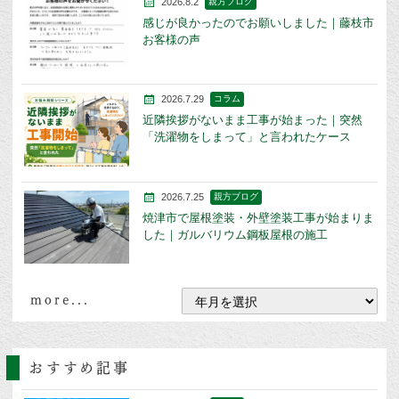
2026.8.2
親方ブログ
感じが良かったのでお願いしました｜藤枝市
お客様の声
2026.7.29
コラム
近隣挨拶がないまま工事が始まった｜突然
「洗濯物をしまって」と言われたケース
2026.7.25
親方ブログ
焼津市で屋根塗装・外壁塗装工事が始まりま
した｜ガルバリウム鋼板屋根の施工
more...
おすすめ記事