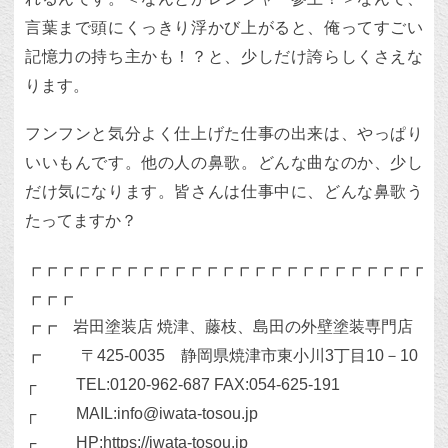
言葉まで頭にくっきり浮かび上がると、俺ってすごい
記憶力の持ち主かも！？と、少しだけ誇らしくさえな
ります。
フンフンと気分よく仕上げた仕事の出来は、やっぱり
いいもんです。他の人の鼻歌。どんな曲なのか、少し
だけ気になります。皆さんは仕事中に、どんな鼻歌う
たってますか？
┏┏┏┏┏┏┏┏┏┏┏┏┏┏┏┏┏┏┏┏┏┏┏┏┏┏
┏┏┏
┏┏ 岩田塗装店 焼津、藤枝、島田の外壁塗装専門店
┏ 〒425-0035 静岡県焼津市東小川3丁目10－10
┌ TEL:0120-962-687 FAX:054-625-191
┌ MAIL:info@iwata-tosou.jp
┌ HP:https://iwata-tosou.jp