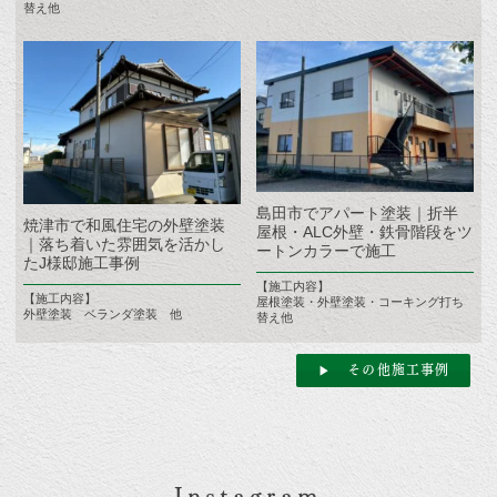
替え他
島田市でアパート塗装｜折半
焼津市で和風住宅の外壁塗装
屋根・ALC外壁・鉄骨階段をツ
｜落ち着いた雰囲気を活かし
ートンカラーで施工
たJ様邸施工事例
【施工内容】
【施工内容】
屋根塗装・外壁塗装・コーキング打ち
外壁塗装 ベランダ塗装 他
替え他
その他施工事例
Instagram