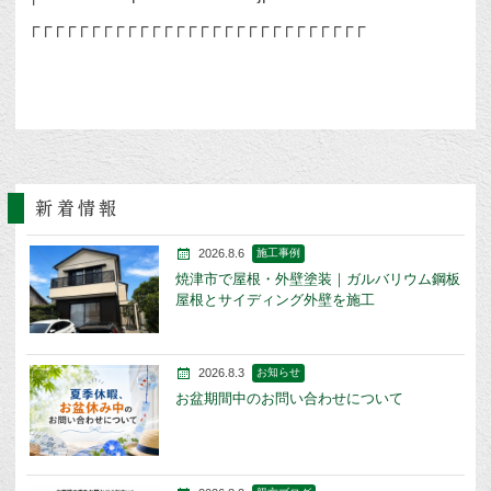
┌┌┌┌┌┌┌┌┌┌┌┌┌┌┌┌┌┌┌┌┌┌┌┌┌┌┌┌
新着情報
2026.8.6
施工事例
焼津市で屋根・外壁塗装｜ガルバリウム鋼板
屋根とサイディング外壁を施工
2026.8.3
お知らせ
お盆期間中のお問い合わせについて