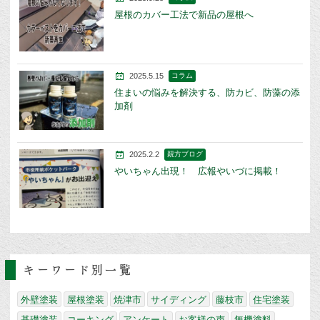
屋根のカバー工法で新品の屋根へ
2025.5.15
コラム
住まいの悩みを解決する、防カビ、防藻の添
加剤
2025.2.2
親方ブログ
やいちゃん出現！ 広報やいづに掲載！
キーワード別一覧
外壁塗装
屋根塗装
焼津市
サイディング
藤枝市
住宅塗装
基礎塗装
コーキング
アンケート
お客様の声
無機塗料