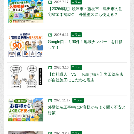
2026.7.17
コラム
【2026年版】焼津市・藤枝市・島田市の住
宅省エネ補助金｜外壁塗装にも使える？
2026.6.11
コラム
Google口コミ90件！地域ナンバー１を目指
して！
2026.3.16
コラム
【自社職人 VS 下請け職人】岩田塗装店
が自社施工にこだわる理由
2025.11.17
コラム
外壁塗装工事中にお客様からよく聞く不安と
対策
2025.9.28
コラム