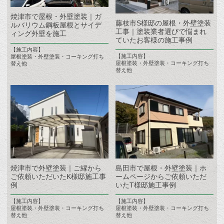
焼津市で屋根・外壁塗装｜ガ
藤枝市S様邸の屋根・外壁塗装
ルバリウム鋼板屋根とサイデ
工事｜塗装業者選びで悩まれ
ィング外壁を施工
ていたお客様の施工事例
【施工内容】
【施工内容】
屋根塗装・外壁塗装・コーキング打ち
屋根塗装・外壁塗装・コーキング打ち
替え他
替え他
焼津市で外壁塗装｜ご縁から
島田市で屋根・外壁塗装｜ホ
ご依頼いただいたK様邸施工事
ームページからご依頼いただ
例
いたT様邸施工事例
【施工内容】
【施工内容】
屋根塗装・外壁塗装・コーキング打ち
屋根塗装・外壁塗装・コーキング打ち
替え他
替え他