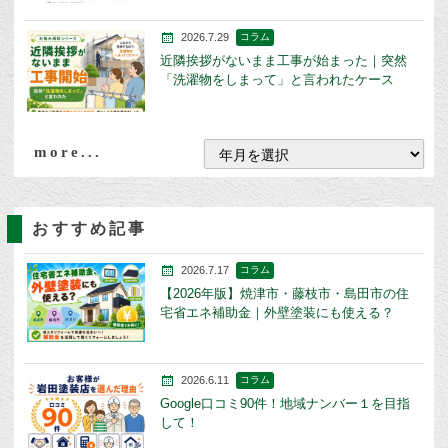
2026.7.29
コラム
近隣挨拶がないまま工事が始まった｜突然
「洗濯物をしまって」と言われたケース
more...
おすすめ記事
2026.7.17
コラム
【2026年版】焼津市・藤枝市・島田市の住
宅省エネ補助金｜外壁塗装にも使える？
2026.6.11
コラム
Google口コミ90件！地域ナンバー１を目指
して！