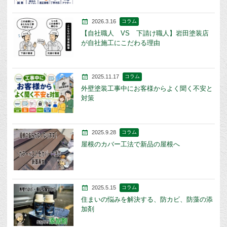
2026.3.16
コラム
【自社職人 VS 下請け職人】岩田塗装店
が自社施工にこだわる理由
2025.11.17
コラム
外壁塗装工事中にお客様からよく聞く不安と
対策
2025.9.28
コラム
屋根のカバー工法で新品の屋根へ
2025.5.15
コラム
住まいの悩みを解決する、防カビ、防藻の添
加剤