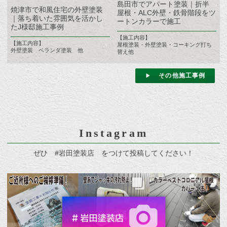
島田市でアパート塗装｜折半
焼津市で和風住宅の外壁塗装
屋根・ALC外壁・鉄骨階段をツ
｜落ち着いた雰囲気を活かし
ートンカラーで施工
たJ様邸施工事例
【施工内容】
【施工内容】
屋根塗装・外壁塗装・コーキング打ち
外壁塗装 ベランダ塗装 他
替え他
その他施工事例
Instagram
ぜひ #岩田塗装店 をつけて投稿してください！