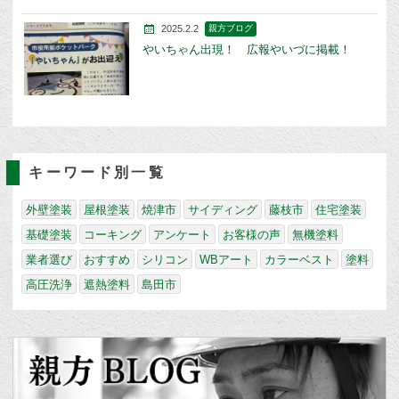
2025.2.2
親方ブログ
やいちゃん出現！ 広報やいづに掲載！
キーワード別一覧
外壁塗装
屋根塗装
焼津市
サイディング
藤枝市
住宅塗装
基礎塗装
コーキング
アンケート
お客様の声
無機塗料
業者選び
おすすめ
シリコン
WBアート
カラーベスト
塗料
高圧洗浄
遮熱塗料
島田市