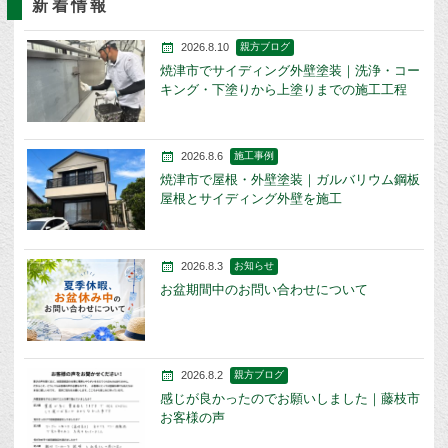
新着情報
2026.8.10
親方ブログ
焼津市でサイディング外壁塗装｜洗浄・コー
キング・下塗りから上塗りまでの施工工程
2026.8.6
施工事例
焼津市で屋根・外壁塗装｜ガルバリウム鋼板
屋根とサイディング外壁を施工
2026.8.3
お知らせ
お盆期間中のお問い合わせについて
2026.8.2
親方ブログ
感じが良かったのでお願いしました｜藤枝市
お客様の声