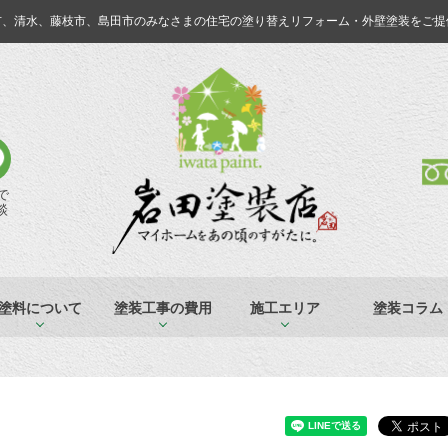
市、清水、藤枝市、島田市のみなさまの
住宅の塗り替えリフォーム・外壁塗装をご提
Eで
談
塗料について
塗装工事の費用
施工エリア
塗装コラム