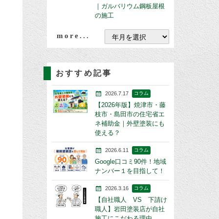
｜ガルバリウム鋼板屋根
の施工
more...
おすすめ記事
2026.7.17
コラム
【2026年版】焼津市・藤
枝市・島田市の住宅省エ
ネ補助金｜外壁塗装にも
使える？
2026.6.11
コラム
Google口コミ90件！地域
ナンバー１を目指して！
2026.3.16
コラム
【自社職人 VS 下請け
職人】岩田塗装店が自社
施工にこだわる理由