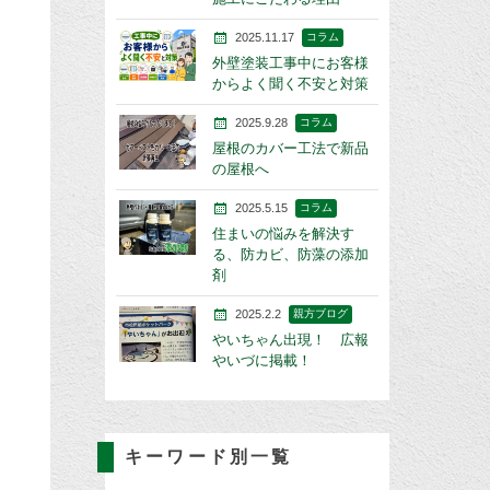
2025.11.17
コラム
外壁塗装工事中にお客様
からよく聞く不安と対策
2025.9.28
コラム
屋根のカバー工法で新品
の屋根へ
2025.5.15
コラム
住まいの悩みを解決す
る、防カビ、防藻の添加
剤
2025.2.2
親方ブログ
やいちゃん出現！ 広報
やいづに掲載！
キーワード別一覧