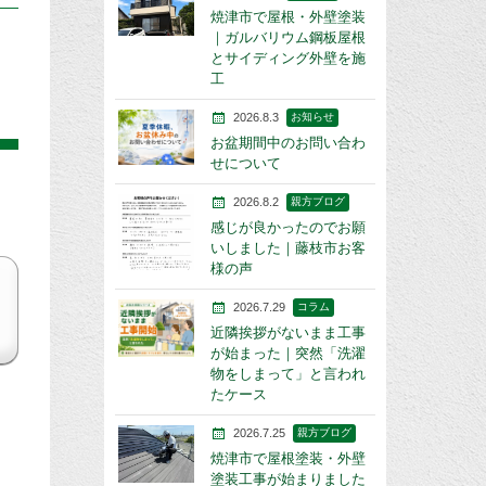
焼津市で屋根・外壁塗装
｜ガルバリウム鋼板屋根
とサイディング外壁を施
工
2026.8.3
お知らせ
お盆期間中のお問い合わ
せについて
2026.8.2
親方ブログ
感じが良かったのでお願
いしました｜藤枝市お客
様の声
2026.7.29
コラム
近隣挨拶がないまま工事
が始まった｜突然「洗濯
物をしまって」と言われ
たケース
2026.7.25
親方ブログ
焼津市で屋根塗装・外壁
塗装工事が始まりました