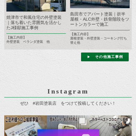
島田市でアパート塗装｜折半
焼津市で和風住宅の外壁塗装
屋根・ALC外壁・鉄骨階段をツ
｜落ち着いた雰囲気を活かし
ートンカラーで施工
たJ様邸施工事例
【施工内容】
【施工内容】
屋根塗装・外壁塗装・コーキング打ち
外壁塗装 ベランダ塗装 他
替え他
その他施工事例
Instagram
ぜひ #岩田塗装店 をつけて投稿してください！