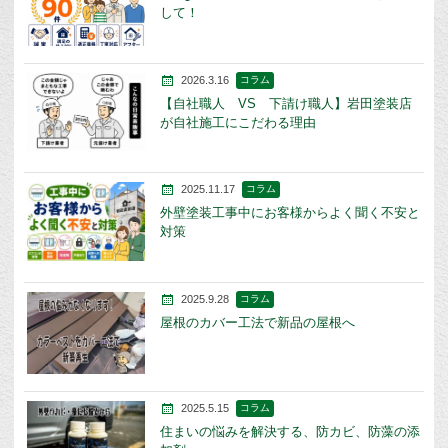
して！
2026.3.16
コラム
【自社職人 VS 下請け職人】岩田塗装店
が自社施工にこだわる理由
2025.11.17
コラム
外壁塗装工事中にお客様からよく聞く不安と
対策
2025.9.28
コラム
屋根のカバー工法で新品の屋根へ
2025.5.15
コラム
住まいの悩みを解決する、防カビ、防藻の添