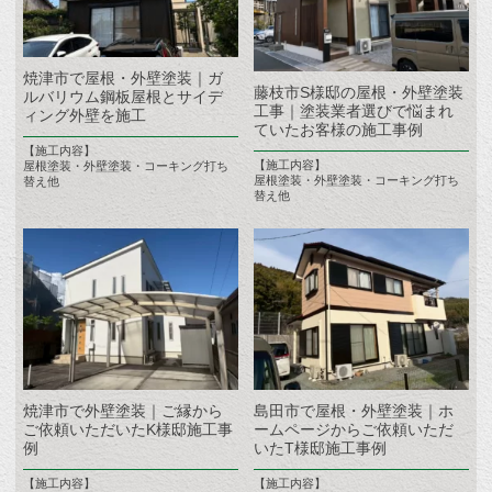
焼津市で屋根・外壁塗装｜ガ
藤枝市S様邸の屋根・外壁塗装
ルバリウム鋼板屋根とサイデ
工事｜塗装業者選びで悩まれ
ィング外壁を施工
ていたお客様の施工事例
【施工内容】
【施工内容】
屋根塗装・外壁塗装・コーキング打ち
屋根塗装・外壁塗装・コーキング打ち
替え他
替え他
焼津市で外壁塗装｜ご縁から
島田市で屋根・外壁塗装｜ホ
ご依頼いただいたK様邸施工事
ームページからご依頼いただ
例
いたT様邸施工事例
【施工内容】
【施工内容】