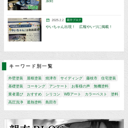
加剤
2025.2.2
親方ブログ
やいちゃん出現！ 広報やいづに掲載！
キーワード別一覧
外壁塗装
屋根塗装
焼津市
サイディング
藤枝市
住宅塗装
基礎塗装
コーキング
アンケート
お客様の声
無機塗料
業者選び
おすすめ
シリコン
WBアート
カラーベスト
塗料
高圧洗浄
遮熱塗料
島田市