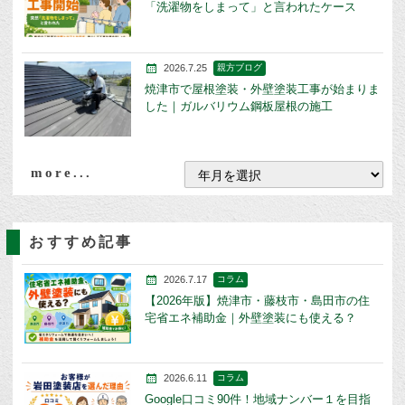
「洗濯物をしまって」と言われたケース
2026.7.25
親方ブログ
焼津市で屋根塗装・外壁塗装工事が始まりま
した｜ガルバリウム鋼板屋根の施工
more...
おすすめ記事
2026.7.17
コラム
【2026年版】焼津市・藤枝市・島田市の住
宅省エネ補助金｜外壁塗装にも使える？
2026.6.11
コラム
Google口コミ90件！地域ナンバー１を目指