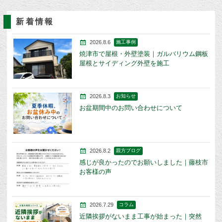
新着情報
2026.8.6
施工事例
焼津市で屋根・外壁塗装｜ガルバリウム鋼板
屋根とサイディング外壁を施工
2026.8.3
お知らせ
お盆期間中のお問い合わせについて
2026.8.2
親方ブログ
感じが良かったのでお願いしました｜藤枝市
お客様の声
2026.7.29
コラム
近隣挨拶がないまま工事が始まった｜突然