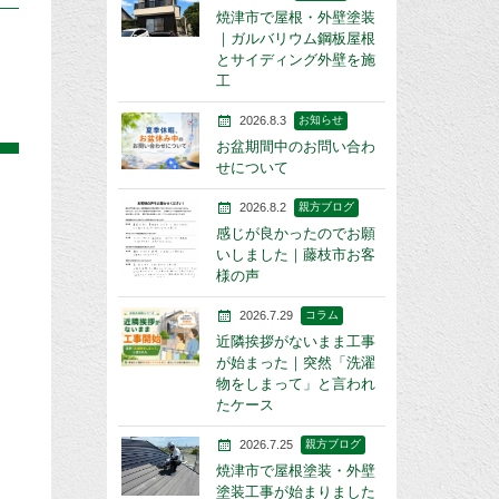
焼津市で屋根・外壁塗装
｜ガルバリウム鋼板屋根
とサイディング外壁を施
工
2026.8.3
お知らせ
お盆期間中のお問い合わ
せについて
2026.8.2
親方ブログ
感じが良かったのでお願
いしました｜藤枝市お客
様の声
2026.7.29
コラム
近隣挨拶がないまま工事
が始まった｜突然「洗濯
物をしまって」と言われ
たケース
2026.7.25
親方ブログ
焼津市で屋根塗装・外壁
塗装工事が始まりました