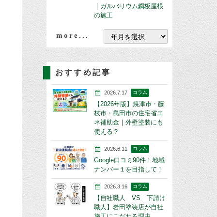
｜ガルバリウム鋼板屋根
の施工
more...
おすすめ記事
2026.7.17
コラム
【2026年版】焼津市・藤
枝市・島田市の住宅省エ
ネ補助金｜外壁塗装にも
使える？
2026.6.11
コラム
Google口コミ90件！地域
ナンバー１を目指して！
2026.3.16
コラム
【自社職人 VS 下請け
職人】岩田塗装店が自社
施工にこだわる理由