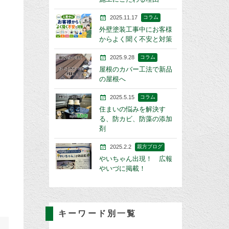
2025.11.17
コラム
外壁塗装工事中にお客様
からよく聞く不安と対策
2025.9.28
コラム
屋根のカバー工法で新品
の屋根へ
2025.5.15
コラム
住まいの悩みを解決す
る、防カビ、防藻の添加
剤
2025.2.2
親方ブログ
やいちゃん出現！ 広報
やいづに掲載！
キーワード別一覧