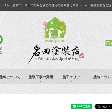
市、清水、藤枝市、島田市のみなさまの
住宅の塗り替えリフォーム・外壁塗装をご提
Eで
談
塗料について
塗装工事の費用
施工エリア
塗装コラム