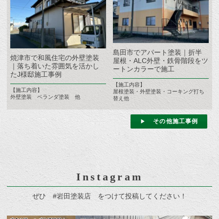
島田市でアパート塗装｜折半
焼津市で和風住宅の外壁塗装
屋根・ALC外壁・鉄骨階段をツ
｜落ち着いた雰囲気を活かし
ートンカラーで施工
たJ様邸施工事例
【施工内容】
【施工内容】
屋根塗装・外壁塗装・コーキング打ち
外壁塗装 ベランダ塗装 他
替え他
その他施工事例
Instagram
ぜひ #岩田塗装店 をつけて投稿してください！