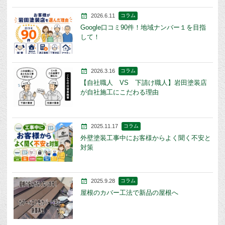
2026.6.11
コラム
Google口コミ90件！地域ナンバー１を目指
して！
2026.3.16
コラム
【自社職人 VS 下請け職人】岩田塗装店
が自社施工にこだわる理由
2025.11.17
コラム
外壁塗装工事中にお客様からよく聞く不安と
対策
2025.9.28
コラム
屋根のカバー工法で新品の屋根へ