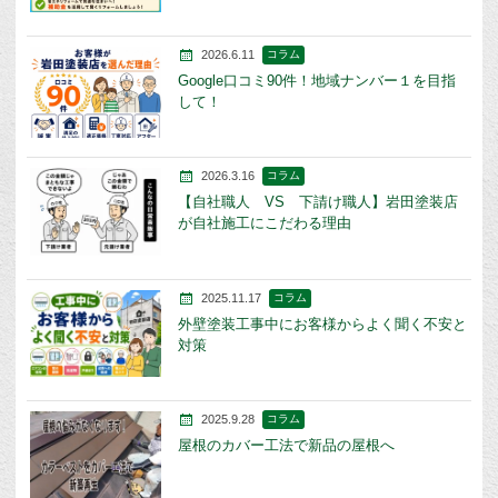
2026.6.11
コラム
Google口コミ90件！地域ナンバー１を目指
して！
2026.3.16
コラム
【自社職人 VS 下請け職人】岩田塗装店
が自社施工にこだわる理由
2025.11.17
コラム
外壁塗装工事中にお客様からよく聞く不安と
対策
2025.9.28
コラム
屋根のカバー工法で新品の屋根へ