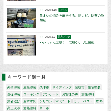
2025.5.15
コラム
住まいの悩みを解決する、防カビ、防藻の添
加剤
2025.2.2
親方ブログ
やいちゃん出現！ 広報やいづに掲載！
キーワード別一覧
外壁塗装
屋根塗装
焼津市
サイディング
藤枝市
住宅塗装
基礎塗装
コーキング
アンケート
お客様の声
無機塗料
業者選び
おすすめ
シリコン
WBアート
カラーベスト
塗料
高圧洗浄
遮熱塗料
島田市