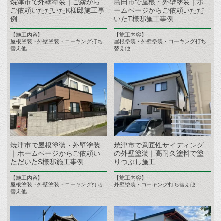
焼津市で外壁塗装｜ご縁から
島田市で屋根・外壁塗装｜ホ
ご依頼いただいたK様邸施工事
ームページからご依頼いただ
例
いたT様邸施工事例
【施工内容】
【施工内容】
屋根塗装・外壁塗装・コーキング打ち
屋根塗装・外壁塗装・コーキング打ち
替え他
替え他
焼津市で屋根塗装・外壁塗装
焼津市で意匠性サイディング
｜ホームページからご依頼い
の外壁塗装｜高耐久塗料で塗
ただいたS様邸施工事例
りつぶし施工
【施工内容】
【施工内容】
屋根塗装・外壁塗装・コーキング打ち
外壁塗装・コーキング打ち替え他
替え他