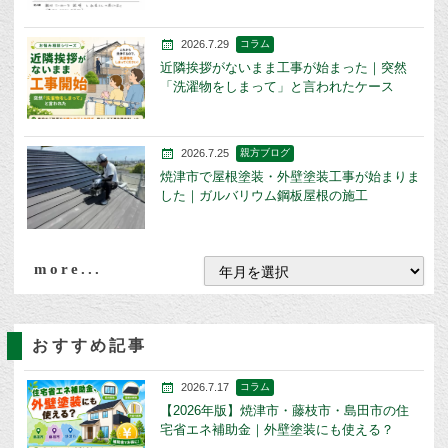
2026.7.29
コラム
近隣挨拶がないまま工事が始まった｜突然
「洗濯物をしまって」と言われたケース
2026.7.25
親方ブログ
焼津市で屋根塗装・外壁塗装工事が始まりま
した｜ガルバリウム鋼板屋根の施工
more...
おすすめ記事
2026.7.17
コラム
【2026年版】焼津市・藤枝市・島田市の住
宅省エネ補助金｜外壁塗装にも使える？