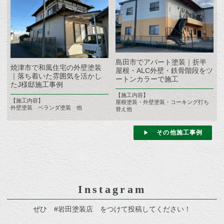
島田市でアパート塗装｜折半
焼津市で和風住宅の外壁塗装
屋根・ALC外壁・鉄骨階段をツ
｜落ち着いた雰囲気を活かし
ートンカラーで施工
たJ様邸施工事例
【施工内容】
【施工内容】
屋根塗装・外壁塗装・コーキング打ち
外壁塗装 ベランダ塗装 他
替え他
その他施工事例
Instagram
ぜひ #岩田塗装店 をつけて投稿してください！