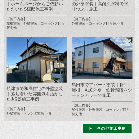
｜ホームページからご依頼い
の外壁塗装｜高耐久塗料で塗
ただいたS様邸施工事例
りつぶし施工
【施工内容】
【施工内容】
屋根塗装・外壁塗装・コーキング打ち
外壁塗装・コーキング打ち替え他
替え他
島田市でアパート塗装｜折半
焼津市で和風住宅の外壁塗装
屋根・ALC外壁・鉄骨階段をツ
｜落ち着いた雰囲気を活かし
ートンカラーで施工
たJ様邸施工事例
【施工内容】
【施工内容】
屋根塗装・外壁塗装・コーキング打ち
外壁塗装 ベランダ塗装 他
替え他
その他施工事例