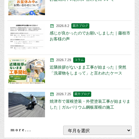
2026.8.2
親方ブログ
感じが良かったのでお願いしました｜藤枝市
お客様の声
2026.7.29
コラム
近隣挨拶がないまま工事が始まった｜突然
「洗濯物をしまって」と言われたケース
2026.7.25
親方ブログ
焼津市で屋根塗装・外壁塗装工事が始まりま
した｜ガルバリウム鋼板屋根の施工
more...