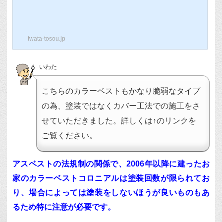
ト用カバー工法の紹介をさせていただきま
す。カラーベストとは、、カラーベストは
施工が簡単で、瓦などに比べて低価格の為
に、多くの住宅で使用されている素材で
iwata-tosou.jp
す。私の感覚ですが、最近の家は半数以上
がカラーベストの屋根になっていると思い
ます。こちらの屋根は劣化で割れている状
いわた
態です。このような状態では塗装をしても
長持ちはしません、、、、カラーベストは
定期的なメンテナンス（塗装）が必要で、
こちらのカラーベストもかなり脆弱なタイプ
それを怠ると劣化が進み、塗装では手に負
えな...
の為、塗装ではなくカバー工法での施工をさ
せていただきました。詳しくは↑のリンクを
ご覧ください。
アスベストの法規制の関係で、2006年以降に建ったお
家のカラーベストコロニアルは塗装回数が限られてお
り、場合によっては塗装をしないほうが良いものもあ
るため特に注意が必要です。