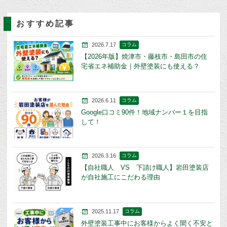
おすすめ記事
2026.7.17
コラム
【2026年版】焼津市・藤枝市・島田市の住
宅省エネ補助金｜外壁塗装にも使える？
2026.6.11
コラム
Google口コミ90件！地域ナンバー１を目指
して！
2026.3.16
コラム
【自社職人 VS 下請け職人】岩田塗装店
が自社施工にこだわる理由
2025.11.17
コラム
外壁塗装工事中にお客様からよく聞く不安と