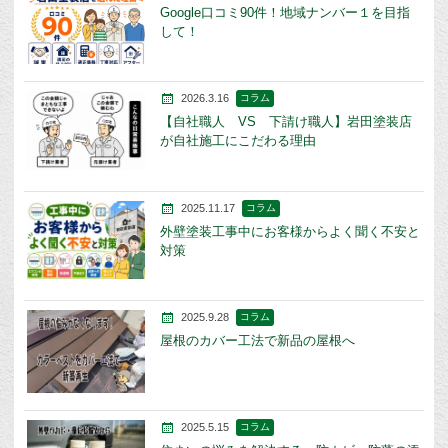
Google口コミ90件！地域ナンバー１を目指
して！
2026.3.16
コラム
【自社職人 VS 下請け職人】岩田塗装店
が自社施工にこだわる理由
2025.11.17
コラム
外壁塗装工事中にお客様からよく聞く不安と
対策
2025.9.28
コラム
屋根のカバー工法で新品の屋根へ
2025.5.15
コラム