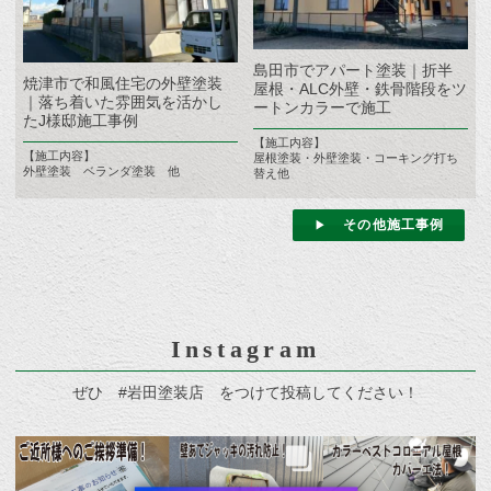
島田市でアパート塗装｜折半
焼津市で和風住宅の外壁塗装
屋根・ALC外壁・鉄骨階段をツ
｜落ち着いた雰囲気を活かし
ートンカラーで施工
たJ様邸施工事例
【施工内容】
【施工内容】
屋根塗装・外壁塗装・コーキング打ち
外壁塗装 ベランダ塗装 他
替え他
その他施工事例
Instagram
ぜひ #岩田塗装店 をつけて投稿してください！