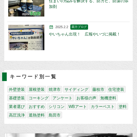
住まいの悩みを解決する、防カビ、防藻の添
加剤
2025.2.2
親方ブログ
やいちゃん出現！ 広報やいづに掲載！
キーワード別一覧
外壁塗装
屋根塗装
焼津市
サイディング
藤枝市
住宅塗装
基礎塗装
コーキング
アンケート
お客様の声
無機塗料
業者選び
おすすめ
シリコン
WBアート
カラーベスト
塗料
高圧洗浄
遮熱塗料
島田市