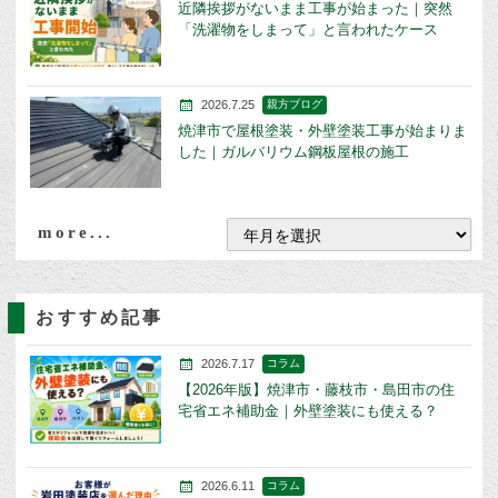
近隣挨拶がないまま工事が始まった｜突然
「洗濯物をしまって」と言われたケース
2026.7.25
親方ブログ
焼津市で屋根塗装・外壁塗装工事が始まりま
した｜ガルバリウム鋼板屋根の施工
more...
おすすめ記事
2026.7.17
コラム
【2026年版】焼津市・藤枝市・島田市の住
宅省エネ補助金｜外壁塗装にも使える？
2026.6.11
コラム