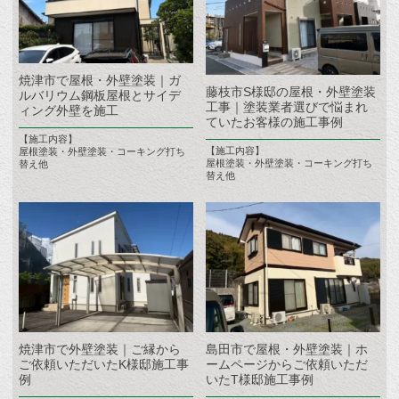
焼津市で屋根・外壁塗装｜ガ
藤枝市S様邸の屋根・外壁塗装
ルバリウム鋼板屋根とサイデ
工事｜塗装業者選びで悩まれ
ィング外壁を施工
ていたお客様の施工事例
【施工内容】
【施工内容】
屋根塗装・外壁塗装・コーキング打ち
屋根塗装・外壁塗装・コーキング打ち
替え他
替え他
焼津市で外壁塗装｜ご縁から
島田市で屋根・外壁塗装｜ホ
ご依頼いただいたK様邸施工事
ームページからご依頼いただ
例
いたT様邸施工事例